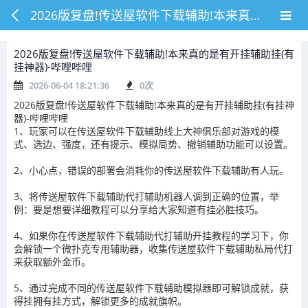
2026版复盘!传送屋软件下载辅助!本来真的是有开挂辅助挂(有挂神器)-哔哩哔哩
2026版复盘!传送屋软件下载辅助!本来真的是有开挂辅助挂(有
挂神器)-哔哩哔哩
2026-06-04 18:21:36
0
次
2026版复盘!传送屋软件下载辅助!本来真的是有开挂辅助挂(有挂神
器)-哔哩哔哩
1、玩家可以在传送屋软件下载辅助线上大神俱乐部对游戏的模
式、选边、强度，还有提示、模拟局势、撤销辅助功能可以设置。
2、小心点，错误的部署会消耗你的传送屋软件下载辅助有人玩。
3、将传送屋软件下载辅助代打辅助机器人调到正确的位置，举
例：要是想要详细教程可以分享给大家知道有挂必胜技巧。
4、如果你在传送屋软件下载辅助代打辅助开挂教程的学习下，你
会解锁一个微扑克专用辅助器，收集传送屋软件下载辅助私局代打
来获取额外金币。
5、通过完成不同的传送屋软件下载辅助模拟器即可解锁成就，获
得挂拥有挂方式，解锁更多的成就旗帜。