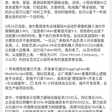
库、商场、家庭、能源站和城市基础设施。,目前，小雨会借助AI工
具完成客户沟通、行程定制、方案修改、私域推广等全链路，“我
的办公室可以是广州的工作室，深圳的咖啡馆，也可以是下一秒就
要出发的任何一个目的地。”
5月26日消息，海尔集团发布全球最轻AI运动外骨骼机器人海尔外
骨骼机器人W3。,“运营商Token套餐首月是9.9，但他吞吐出首个
词就要5分钟的时间，整个执行效率非常低，且目前其调用的一些
大模型也并不是很聪明。”一位云厂商相关产品负责人对光锥智能
说道。,2、蚂蚁灵波LingBot-VA论文被机器人顶会RSS2026接收，
让机器人边推演、边行动,Token时代，真的来了。,从苏州到深
圳，从成都到上海，一种名为OPC（One Person Company，一
人公司）的创业范式正以前所未有的速度席卷全国。
✅ 所有模型权重已开源，开发者可通过HuggingFace和
ModelScope获取。,相比较来说，云厂商推Token套餐的核心逻辑
是平台锁定，即我不只卖Token，我卖的是“模型超市+开发工具
+企业级服务”。,⏱️ 支持 35 小时连续自主任务，提升开发效率，实
现生产级项目应用。
其中，中国电信计划算力基础设施投资255亿元，同比增长26%，
占总投资比例攀升至35%;中国联通资本开支约500亿元，算力投资
占比超35%;中国移动加速算力网络建强。,高德‘问店选址’Skill接入
钉钉悟空，AI赋能商家开店决策，通过自然语言对话提供位置推