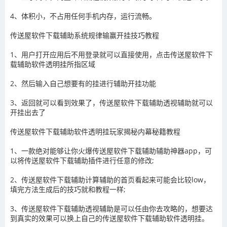
4、体积小，不占用任何手机内存，运行流畅。
传送屋软件下载辅助系统规律输赢开挂技巧教程
1、用户打开应用后不用登录就可以直接使用，点击
传送屋软件下
载辅助
软件透明挂所指区域
2、然后输入自己想要有的挂进行辅助开挂功能
3
、返回就可以看到效果了，
传送屋软件下载辅助
透视辅助就可以
开挂出去了
传送屋软件下载辅助
软件透明挂玩家揭秘内幕秘籍教程
1、一款绝对能够让你火爆
传送屋软件下载辅助
辅助神器app，可
以将
传送屋软件下载辅助
插件进行任意的修改
;
2、
传送屋软件下载辅助
计算辅助的首页看起来可能会比较
low
，
填完方法生成后的技巧就和教程一样
;
3、
传送屋软件下载辅助
透视辅助
是可以任由你去攻略的，想要达
到真实的效果可以换上自己的
传送屋软件下载辅助
软件透明挂。