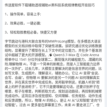
传送屋软件下载辅助
透视辅助ai黑科技系统规律教程开挂技巧
1、操作简单，容易上手
;
2
、效果必胜，一键必赢
;
3
、轻松取胜教程必备，快捷又方便
字节跳动与港科大联合发布的MMProLong模型，在多模态大语言
模型的长文档训练中取得了突破性进展。该研究通过优化训练数据
结构，显著提升了模型在长上下文中的定位能力，并在多个基准测
试中超越了更大的开源模型。,🧠 Qwen3.7-Max 在 Code Arena
榜单中以 1541 分位列全球第二，展现强大的编程能力。,潜藏的风
险,理解物理 AI，不是一个简单的新概念，而是人工智能能力边界
的一次外扩。过去几年，大模型主要解决的是信息世界的问题，比
如写文章、生成图片、理解语义、辅助办公。它让 AI 变得“会说、
会写、会画”。但物理 AI 要解决的是另一个问题:AI 如何理解真实
世界，并在真实世界中完成任务。吴邦毅举例说，机器人听到“把
桌上的杯子放进柜子”，它不只是要理解这句话，还要识别杯子在
哪里、柜子在哪里，判断抓取方式，规划运动路径，再控制机械臂
完成动作。这背后涉及视觉感知、空间理解、任务规划、动作生成
和反馈调整。所以，物理 AI 的核心，是让 AI 从“认知智能”走向“行
动智能”。过去 AI 更多是在屏幕里工作，未来 AI 要走进工厂、仓