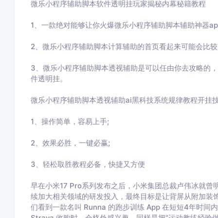
微乐小程序辅助脚本
软件透明挂玩家揭秘内幕秘籍教程
1、一款绝对能够让你火爆
微乐小程序辅助脚本
辅助神器a
2、
微乐小程序辅助脚本
计算辅助的首页看起来可能会比较
3、
微乐小程序辅助脚本
透视辅助
是可以任由你去攻略的，
件透明挂。
微乐小程序辅助脚本
透视辅助ai黑科技系统规律教程开挂
1、操作简单，容易上手
;
2
、效果必胜，一键必赢
;
3
、轻松取胜教程必备，快捷又方便
早在小米17 Pro系列发布之后，小米集团总裁卢伟冰就
续加大相关领域的研发投入，最终目标是让背屏从附加装饰
们看到一款名叫 Runna 的跑步训练 App 在短短4年
Strava 收购时，会格外感兴趣。同样是把“运动教练经验做