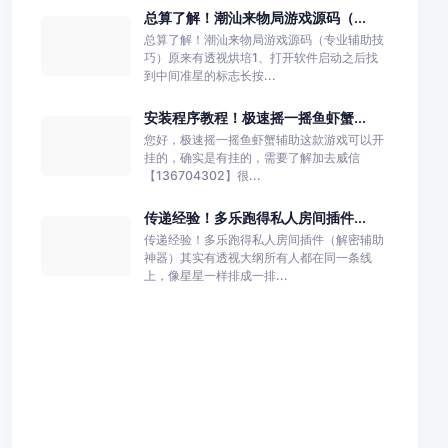
总算了解！潮汕来物局游戏源码（...
总算了解！潮汕来物局游戏源码（专业辅助技
巧）原来有透视烘培1、打开软件启动之后找
到中间准星的标志长按...
安装程序教程！极速摇一摇鱼虾蟹...
您好，极速摇一摇鱼虾蟹辅助这款游戏可以开
挂的，确实是有挂的，需要了解加去威信
【136704302】很...
传递经验！多乐跑得私人房间插件...
传递经验！多乐跑得私人房间插件（解密辅助
神器）其实有透视大纲所有人都在同一条线
上，像星星一样排成一排...