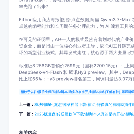
率先跑了出来?
Fitbod应用商店海报|图源:点点数据,阿里 Qwen3.7-
卓越的编程能力和长周期任务处理能力，为 AI 编程工具
在可见的证明里，AI+一人的模式显然有着划时代的产业价
资企业，而是指由一位核心创业者主导，依托AI工具链完
环的新型创业模式。其爆发式走红，核心源于两大变量:政
标准版8 256GB首销价2599元（国补2209.15元）
DeepSeek-V4-Flash 和 腾讯Hy3 preview。其中，D
比上涨66%；Hy3 preview排名第二，周调用量达3.07万
相较于以往!微乐小程序辅助脚本!确实存在有开挂辅助攻略(了解有挂)-哔哩哔
上一篇：
模块辅助!七彩捞腌菜神器下载(辅助)好像真的有辅助插件(
下一篇：
2026版复盘!传送屋软件下载辅助!本来真的是有开挂辅助挂
相关内容