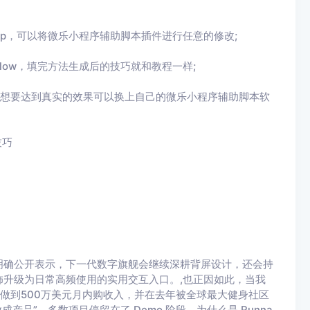
pp，可以将
微乐小程序辅助脚本
插件进行任意的修改
;
low
，填完方法生成后的技巧就和教程一样
;
想要达到真实的效果可以换上自己的
微乐小程序辅助脚本
软
技巧
曾明确公开表示，下一代数字旗舰会继续深耕背屏设计，还会持
升级为日常高频使用的实用交互入口。,也正因如此，当我
时间内做到500万美元月内购收入，并在去年被全球最大健身社区
成产品”，多数项目停留在了 Demo 阶段，为什么是 Runna