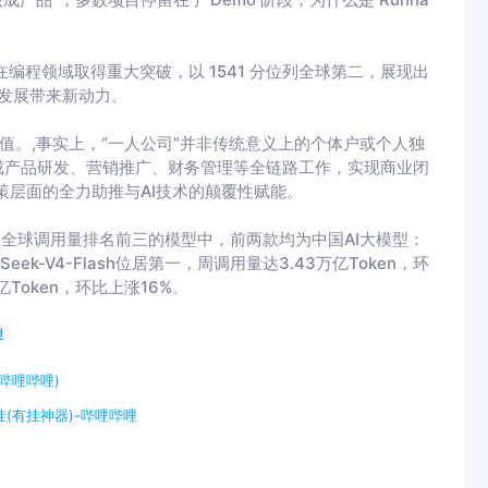
Max 在编程领域取得重大突破，以 1541 分位列全球第二，展现出
的发展带来新动力。
值。,事实上，“一人公司”并非传统意义上的个体户或个人独
成产品研发、营销推广、财务管理等全链路工作，实现商业闭
策层面的全力助推与AI技术的颠覆性赋能。
；,上周全球调用量排名前三的模型中，前两款均为中国AI大模型：
eepSeek-V4-Flash位居第一，周调用量达3.43万亿Token，环
亿Token，环比上涨16%。
哩
哔哩哔哩)
(有挂神器)-哔哩哔哩