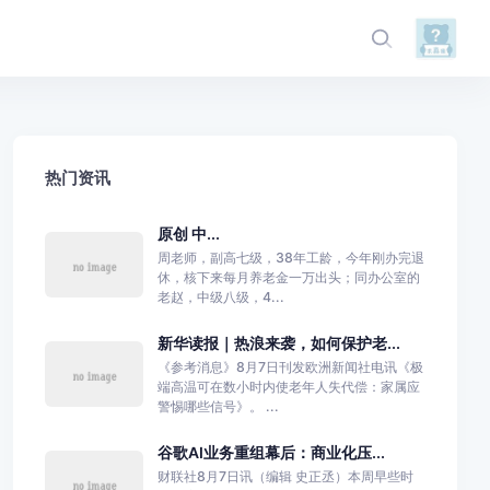
热门资讯
原创 中...
周老师，副高七级，38年工龄，今年刚办完退
休，核下来每月养老金一万出头；同办公室的
老赵，中级八级，4...
新华读报｜热浪来袭，如何保护老...
《参考消息》8月7日刊发欧洲新闻社电讯《极
端高温可在数小时内使老年人失代偿：家属应
警惕哪些信号》。 ...
谷歌AI业务重组幕后：商业化压...
财联社8月7日讯（编辑 史正丞）本周早些时