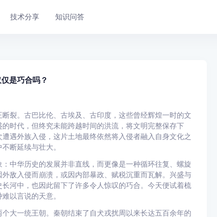
技术分享
知识问答
仅仅是巧合吗？
正断裂。古巴比伦、古埃及、古印度，这些曾经辉煌一时的文
盛的时代，但终究未能跨越时间的洪流，将文明完整保存下
次遭遇外族入侵，这片土地最终依然将入侵者融入自身文化之
中不断延续与壮大。
象：中华历史的发展并非直线，而更像是一种循环往复、螺旋
因外敌入侵而崩溃，或因内部暴政、赋税沉重而瓦解。兴盛与
史长河中，也因此留下了许多令人惊叹的巧合。今天便试着梳
种难以言说的天意。
两个大一统王朝。秦朝结束了自犬戎扰周以来长达五百余年的