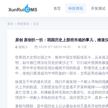
首页
科技资讯
开发测试
首页
科技资讯
正文
原创 原创扒一扒：我国历史上那些吊诡的事儿，难道
创始人
2026-07-08 01:19:31
0
次
世界四大文明古国之中，唯有中国文明延续至今，从未真
明，如今都已湮没在历史的黄沙之下。它们或许曾拥有极
来。而中华文明却呈现出截然不同的轨迹：即便历史上多
中，使他们逐渐成为中华民族的一部分，文明反而在融合
纵观五千年的漫长历史，我们不难发现一个耐人寻味的现
式上升的轨迹。王朝更迭似乎总是逃不开某种规律——或
衰亡交替上演，仿佛被某种无形的力量牵引。在这样的历
理其中一些耐人寻味的历史节点，或许冥冥之中，真有一
秦朝与隋朝，是中国历史上公认最短命却又最具开创性的