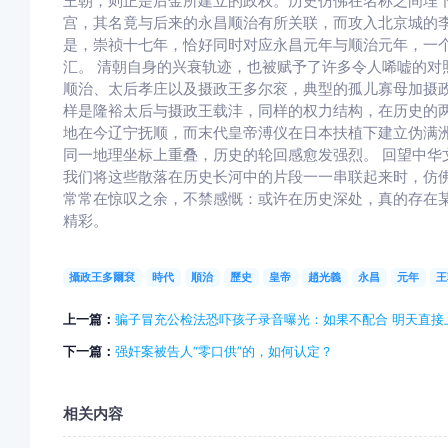
王朝，则正是后金所建立的政权。历史仿佛在名称之间埋
宫，其名竟与后来的永昌顺治有所关联，而攻入北京城的
是，崇祯十七年，恰好同时对应永昌元年与顺治元年，一
汇。 清朝自身的兴衰轨迹，也被赋予了许多令人唏嘘的对
顺治、太后孝庄以及摄政王多尔衮，典型的孤儿寡母加摄政
样是隆裕太后与摄政王载沣，同样的权力结构，在历史的
地在今辽宁抚顺，而末代皇帝溥仪在日本扶植下建立伪满
同一地理坐标上重叠，历史的轮回感愈发强烈。 回望中华
我们将这些散落在历史长河中的片段一一串联起来时，仿
常常在惊叹之余，不禁感慨：或许在历史深处，真的存在某
精彩。
攝政王多爾袞
時代
順治
歷史
皇帝
趙光義
永昌
元年
王
上一篇：
骗子冒充公检法恐吓孩子录音曝光：如果不配合 明天直接
下一篇：
强奸案被告人“零口供”的，如何认定？
相关内容