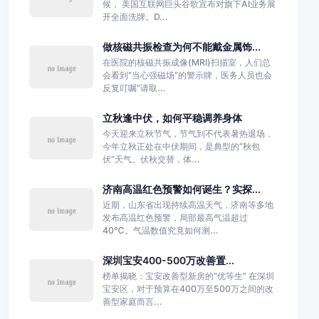
候， 美国互联网巨头谷歌宣布对旗下AI业务展
开全面洗牌。D...
做核磁共振检查为何不能戴金属饰...
在医院的核磁共振成像(MRI)扫描室，人们总
会看到“当心强磁场”的警示牌，医务人员也会
反复叮嘱“请取...
立秋逢中伏，如何平稳调养身体
今天迎来立秋节气，节气到不代表暑热退场，
今年立秋正处在中伏期间，是典型的“秋包
伏”天气。伏秋交替，体...
济南高温红色预警如何诞生？实探...
近期，山东省出现持续高温天气，济南等多地
发布高温红色预警，局部最高气温超过
40℃。气温数值究竟如何测...
深圳宝安400-500万改善置...
榜单揭晓：宝安改善型新房的“优等生” 在深圳
宝安区，对于预算在400万至500万之间的改
善型家庭而言...