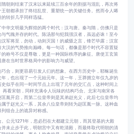
而隋朝则结束了汉末以来延续三百余年的割据与混乱，再次将
个王朝都承担了终结乱世、重塑统一的关键任务。然而令人唏
衰的转折几乎同样迅猛。
了中华文明最为辉煌的两个时代：汉与唐。秦与隋，仿佛只是
功与气魄并存的时代。陈汤那句犯我强汉者，虽远必诛！至今
的汉军将至，勿动，动则灭国！的威慑之言，锋芒毕露；汉宣
将大汉的气势推向巅峰。每一句话，都像是那个时代不容置疑
汗的称号不仅是尊敬，更是一种国际秩序的象征。唐使王玄策
盛唐在当时世界格局中的影响力与威望。
的巧合，则更容易引发人们的想象。在西方历史中，耶稣诞生
次年，也出现了一个元始元年。这一年，王莽拥立年仅九岁的
历史似乎在同一时间节点上出现了元年的交汇点，这种时间上
 再看宋朝，同样充满令人玩味的结构巧合。北宋与南宋各
赵匡胤开启，而第二位皇帝则是其弟赵光义，此后七位皇帝均
构属于赵光义一系，其余八位皇帝则转为赵匡胤一脉。这种血
排列组合上的诡异对称感。
。公元1271年，忽必烈在大都建立元朝，而其登基的大殿
合并未止步于此，明朝宫中又有乾清殿，而最终取代明朝的清