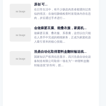
原创 可...
在日常生活中，有不少肠息肉患者都遇到过类
似的情况：在做结肠镜检查时发现体内存在息
肉，岁后通过手术进行...
会做麻婆豆腐、能叠衣服，家庭机...
做麻婆豆腐、叠衣服、系香囊，这些以往只能
在人类手中完成的精细家务，正成为家庭机器
人吸引资本的核心技能...
浩鼎自动化取得塑料盒翻转输送线...
国家知识产权局信息显示，四川浩鼎自动化设
备制造有限公司取得一项名为“一种塑料盒翻
转输送线”的专利，授...