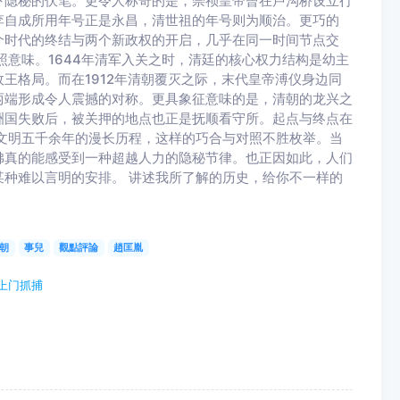
下隐秘的伏笔。更令人称奇的是，崇祯皇帝曾在卢沟桥设立行
李自成所用年号正是永昌，清世祖的年号则为顺治。更巧的
个时代的终结与两个新政权的开启，几乎在同一时间节点交
照意味。1644年清军入关之时，清廷的核心权力结构是幼主
王格局。而在1912年清朝覆灭之际，末代皇帝溥仪身边同
两端形成令人震撼的对称。更具象征意味的是，清朝的龙兴之
洲国失败后，被关押的地点也正是抚顺看守所。起点与终点在
文明五千余年的漫长历程，这样的巧合与对照不胜枚举。当
佛真的能感受到一种超越人力的隐秘节律。也正因如此，人们
种难以言明的安排。 讲述我所了解的历史，给你不一样的
朝
事兒
觀點評論
趙匡胤
上门抓捕