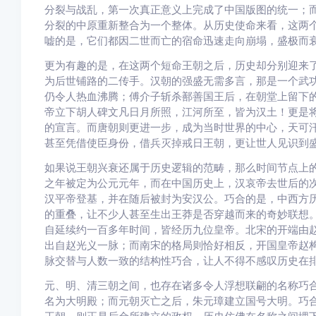
分裂与战乱，第一次真正意义上完成了中国版图的统一；
分裂的中原重新整合为一个整体。从历史使命来看，这两
嘘的是，它们都因二世而亡的宿命迅速走向崩塌，盛极而
更为有趣的是，在这两个短命王朝之后，历史却分别迎来
为后世铺路的二传手。汉朝的强盛无需多言，那是一个武
仍令人热血沸腾；傅介子斩杀鄯善国王后，在朝堂上留下
帝立下胡人碑文凡日月所照，江河所至，皆为汉土！更是
的宣言。而唐朝则更进一步，成为当时世界的中心，天可
甚至凭借使臣身份，借兵灭掉戒日王朝，更让世人见识到
如果说王朝兴衰还属于历史逻辑的范畴，那么时间节点上
之年被定为公元元年，而在中国历史上，汉哀帝去世后的
汉平帝登基，并在随后被封为安汉公。巧合的是，中西方
的重叠，让不少人甚至生出王莽是否穿越而来的奇妙联想。
自延续约一百多年时间，皆经历九位皇帝。北宋的开端由
出自赵光义一脉；而南宋的格局则恰好相反，开国皇帝赵
脉交替与人数一致的结构性巧合，让人不得不感叹历史在
元、明、清三朝之间，也存在诸多令人浮想联翩的名称巧合
名为大明殿；而元朝灭亡之后，朱元璋建立国号大明。巧