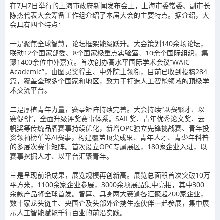
在7月7日举行的上海市政府新闻发布会上，上海市委常委、副市长
陈杰代表大会筹备工作组介绍了本届大会的主要特点。据介绍，大
会具有四个特点：
一是聚焦全球智慧，论坛框架能级跃升。大会策划140余场论坛，
联动12个国家部委、8个国家级重点实验室、10余个国际组织，集
聚1400余位中外嘉宾。首次创办高水平国际学术会议“WAIC
Academic”，由图灵奖得主、中外院士领衔，目前已收到投稿284
篇，覆盖全球多个国家和地区，致力于打造人工智能领域的顶级学
术交流平台。
二是厚植青年力量，赛事矩阵持续完善。大会持续“以赛聚才、以
赛促创”，全面升级评奖赛事体系。SAIL奖、青年优秀论文奖、云
帆奖等传统品牌赛事持续优化，新增OPC独立先锋挑战赛、青年投
资领袖榜单等AI赛事，构建覆盖顶尖成果、青年人才、青少年科普
的多层次赛事矩阵。首次设立OPC专属展区，180家企业入驻，以
赛事挖掘人才、以平台汇聚青年。
三是呈现前沿成果，展览规模再创新高。展览总面积首次突破10万
平方米，1100余家企业参展，3000余项展品集中亮相，其中300
余款产品将全球首发。智算、具身两大赛道各汇聚超200家企业，
数十家龙头链主、央国企及头部外企携生态伙伴一起参展，集中展
示人工智能赋能千行百业的前沿实践。