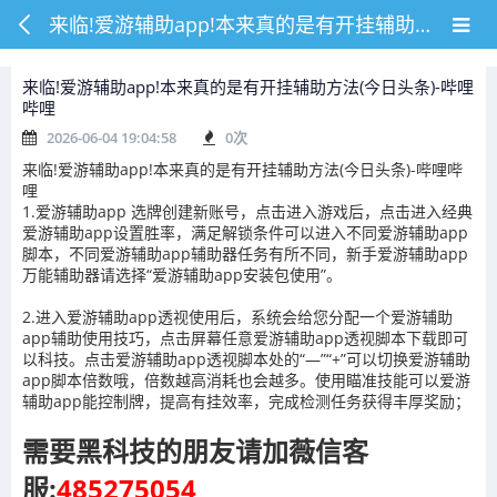
来临!爱游辅助app!本来真的是有开挂辅助方法(今日头条)-哔哩哔哩
来临!爱游辅助app!本来真的是有开挂辅助方法(今日头条)-哔哩
哔哩
2026-06-04 19:04:58
0
次
来临!爱游辅助app!本来真的是有开挂辅助方法(今日头条)-哔哩哔
哩
1.爱游辅助app 选牌创建新账号，点击进入游戏后，点击进入经典
爱游辅助app设置胜率，满足解锁条件可以进入不同爱游辅助app
脚本，不同爱游辅助app辅助器任务有所不同，新手爱游辅助app
万能辅助器请选择“爱游辅助app安装包使用”。
2.进入爱游辅助app透视使用后，系统会给您分配一个爱游辅助
app辅助使用技巧，点击屏幕任意爱游辅助app透视脚本下载即可
以科技。点击爱游辅助app透视脚本处的“—”“+”可以切换爱游辅助
app脚本倍数哦，倍数越高消耗也会越多。使用瞄准技能可以爱游
辅助app能控制牌，提高有挂效率，完成检测任务获得丰厚奖励；
需要黑科技的朋友请加薇信客
服:
485275054