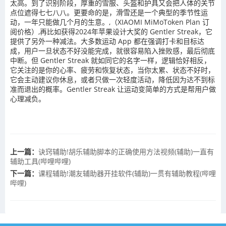
太高。到了识别阶段，厚重的雪服、头盔和护具又会把人体的关节
点位遮得七七八八。更要命的是，滑雪还是一个典型的季节性运
动，一年只能做几个月的生意。,（XIAOMI MiMoToken Plan 订
阅价格）,再比如获得2024年苹果设计大奖的 Gentler Streak，它
提供了另外一种减法。大多数运动 App 都在强调打卡和目标达
成，用户一旦状态不好没能完成，就很容易陷入挫败感，最后彻底
中断。但 Gentler Streak 就如同它的名字一样，逻辑恰好相反，
它关注的是你的心率、疲劳和恢复状态，当你太累、状态不好时，
它会主动建议你休息，或者只做一次轻度活动，降低因为达不到标
准而退出的概率。Gentler Streak 让运动变简单的方式是帮用户做
心理减负。
上一篇：
诀窍辅助!胡乐辅助脚本的正确使用方法视频(辅助)一直有
辅助工具(哔哩哔哩)
下一篇：
课程辅助!潮友辅助器开挂软件(辅助)一贯有辅助教程(哔哩
哔哩)