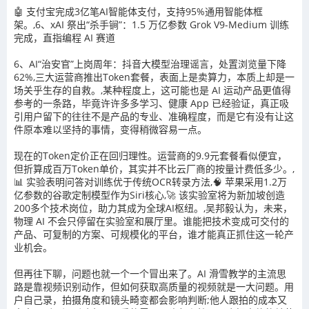
🤖 支付宝完成3亿笔AI智能体支付，支持95%通用智能体框
架。,6、xAI 祭出“杀手锏”：1.5 万亿参数 Grok V9-Medium 训练
完成，直指编程 AI 赛道
6、AI“治安官”上岗周年：抖音大模型治理谣言，处置浏览量下降
62%,三大运营商推出Token套餐，表面上是卖算力，本质上却是一
场关乎生存的自救。,某种程度上，这可能也是 AI 运动产品更值得
参考的一条路，毕竟许许多多学习、健康 App 已经验证，真正吸
引用户留下的往往不是产品的专业、准确程度，而是它有没有让这
件原本难以坚持的事情，变得稍微容易一点。
现在的Token定价正在回归理性。运营商的9.9元套餐看似便宜，
但折算成百万Token单价，其实并不比云厂商的按量计费低多少。,
📊 实验表明问答对训练优于传统OCR转录方法,🧠 苹果采用1.2万
亿参数的谷歌定制模型作为Siri核心,🚀 该实验室将为新加坡创造
200多个技术岗位，助力其成为全球AI枢纽。,吴邦毅认为，未来，
物理 AI 不会只停留在实验室和展厅里。谁能把技术变成可交付的
产品、可复制的方案、可规模化的平台，谁才能真正抓住这一轮产
业机会。
但再往下聊，问题也就一个一个冒出来了。AI 滑雪教学的主流思
路是靠视频识别动作，但如何获取高质量的视频就是一大问题。用
户自己录，拍摄角度和镜头畸变都会影响判断;他人跟拍的成本又