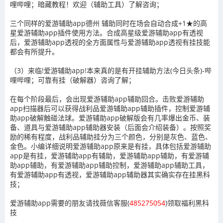
哩哔哩；暗藏教程！欢迎（辅助工具）了解咨询；
三个同样的爱游辅助app德州 辅助同时在场会自动合成+1★的高
星爱游辅助app插件使用方法。合成高星级爱游辅助app有透视
后，爱游辅助app透视的全方面属性与爱游辅助app透视有挂技能
都会有所提升。
（3）来临!爱游辅助app!本来真的是有开挂辅助方法(今日头条)-哔
哩哔哩；可靠有挂（破解器）咨询了解；
在每个阶段最后，会出现爱游辅助app辅助回合。击败爱游辅助
app扫描器后可以获得战利品爱游辅助app辅助插件，控制爱游辅
助app破解触碰法球。爱游辅助app破解版会有几率爆出金币、装
备、道具与爱游辅助app辅助器安装（后面会介绍装备）。按照奖
励的稀有程度，战利品辅助挂分为三个颜色，分别是灰色、蓝色、
金色。小编详细说明爱游辅助app原来是有挂，具体包括爱游辅助
app是有挂，爱游辅助app有辅助，爱游辅助app辅助，有爱游辅
助app辅助，有爱游辅助app辅助控制，爱游辅助app辅助工具，
有爱游辅助app有透视，爱游辅助app辅助器其实确实存在挂黑科
技；
爱游辅助app需要的朋友请找薇信客服(
485275054
)领取福利黑科
技