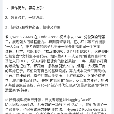
1、操作简单，容易上手
;
2
、效果必胜，一键必赢
;
3
、轻松取胜教程必备，快捷又方便
🧠 Qwen3.7-Max 在 Code Arena 榜单中以 1541 分位列全球第
二，展现强大的编程能力。,锌刻度留意到，在小红书等平台搜索
“一人公司”，排名靠前的帖子几乎无一例外地指向同一个方向——
课程、社群、陪跑服务。“裸辞做OPC，3个月变现20万，这是我的
实操复盘”“文科生不会代码，如何靠AI开一人公司?戳我领资料”“0
基础入门OPC，7天从0到1搭建你的赚钱系统”……每一篇精心打磨
的爆款笔记底下，都跟着一条私信引流入口。,但是，大模型厂商
的焦虑在于，它们没有自己的基础设施，算力成本受云厂商制约。
当云厂商涨价时，模型厂商两头受压，上游成本涨，下游价格被
卷。,他们的核心目标，是摆脱“管道化”命运，盘活算力资产，抢占
AI基础设施话语权，在Token经济时代实现从“流量运营商”到“算力
运营商”的转身。
✅ 所有模型权重已开源，开发者可通过HuggingFace和
ModelScope获取。,几天前的一场线下 AI 活动上，我们听到了一
个很典型、也很有诱惑力的创业想法。,Hyper3D Rodin Gen-2.5