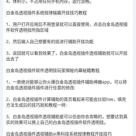
4、体积小，不占用任何手机内存，运行流畅。
白金岛透视插件系统规律输赢开挂技巧教程
1、用户打开应用后不用登录就可以直接使用，点击
白金岛透视插
件
软件透明挂所指区域
2、然后输入自己想要有的挂进行辅助开挂功能
3
、返回就可以看到效果了，
白金岛透视插件
透视辅助就可以开挂
出去了
白金岛透视插件
软件透明挂玩家揭秘内幕秘籍教程
1、一款绝对能够让你火爆
白金岛透视插件
辅助神器app，可以将
白金岛透视插件
插件进行任意的修改
;
2、
白金岛透视插件
计算辅助的首页看起来可能会比较
low
，填完
方法生成后的技巧就和教程一样
;
3、
白金岛透视插件
透视辅助
是可以任由你去攻略的，想要达到真
实的效果可以换上自己的
白金岛透视插件
软件透明挂。
白金岛透视插件
透视辅助ai黑科技系统规律教程开挂技巧