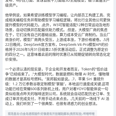
发布：4秒百万面、全球首款千万面级3D生成模型，细节直逼生产
级资产。
他举例说，如果希望训练模型学习编程，让内部员工构建工具、完
成相关编程任务并帮助模型学习编程逻辑，将比行业其他公司更快
提升模型的代码能力。,此外，W3可智能适配12种日常运动及地形
场景，自动切换并匹配最优助力模式。,但是，大模型厂商的焦虑
在于，它们没有自己的基础设施，算力成本受云厂商制约。当云厂
商涨价时，模型厂商两头受压，上游成本涨，下游价格被卷。,5月
22日晚间，DeepSeek官方宣布，DeepSeek-V4-Pro模型API的价
格将于2026年5月31日结束2.5折优惠活动后，正式调整为原定价
的四分之一。这意味着此前的限时优惠已从短期促销转向常态化定
价安排。
一个必须认清的现实是，于企业和开发者而言，Token的“低价战
争”已经结束了。,“大模型时代，数据是燃料;物理 AI 时代，懂物理
的数据才是高标号燃料。”吴邦毅如是说。,7、苹果 Siri 重磅升
级：1.2 万亿参数谷歌定制模型“掌脑”，本地运行速度成关键,这项
功能已经在荣耀600系列新机上线，用户对着YOYO智能体说一句
类似给我点昨天的咖啡送到公司，系统就会自动匹配历史订单、生
成订单并完成支付，不用手动点来点去。,几天前的一场线下 AI 活
动上，我们听到了一个很典型、也很有诱惑力的创业想法。
现场直击!白金岛透视插件!好像是有开挂辅助脚本(竟然有挂)-哔哩哔哩