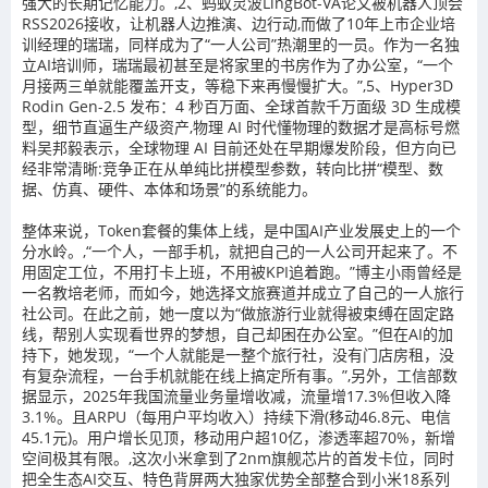
强大的长期记忆能力。,2、蚂蚁灵波LingBot-VA论文被机器人顶会
RSS2026接收，让机器人边推演、边行动,而做了10年上市企业培
训经理的瑞瑞，同样成为了“一人公司”热潮里的一员。作为一名独
立AI培训师，瑞瑞最初甚至是将家里的书房作为了办公室，“一个
月接两三单就能覆盖开支，等稳下来再慢慢扩大。”,5、Hyper3D
Rodin Gen-2.5 发布：4 秒百万面、全球首款千万面级 3D 生成模
型，细节直逼生产级资产,物理 AI 时代懂物理的数据才是高标号燃
料吴邦毅表示，全球物理 AI 目前还处在早期爆发阶段，但方向已
经非常清晰:竞争正在从单纯比拼模型参数，转向比拼“模型、数
据、仿真、硬件、本体和场景”的系统能力。
整体来说，Token套餐的集体上线，是中国AI产业发展史上的一个
分水岭。,“一个人，一部手机，就把自己的一人公司开起来了。不
用固定工位，不用打卡上班，不用被KPI追着跑。”博主小雨曾经是
一名教培老师，而如今，她选择文旅赛道并成立了自己的一人旅行
社公司。在此之前，她一度以为“做旅游行业就得被束缚在固定路
线，帮别人实现看世界的梦想，自己却困在办公室。”但在AI的加
持下，她发现，“一个人就能是一整个旅行社，没有门店房租，没
有复杂流程，一台手机就能在线上搞定所有事。”,另外，工信部数
据显示，2025年我国流量业务量增收减，流量增17.3%但收入降
3.1%。且ARPU（每用户平均收入）持续下滑(移动46.8元、电信
45.1元)。用户增长见顶，移动用户超10亿，渗透率超70%，新增
空间极其有限。,这次小米拿到了2nm旗舰芯片的首发卡位，同时
把全生态AI交互、特色背屏两大独家优势全部整合到小米18系列