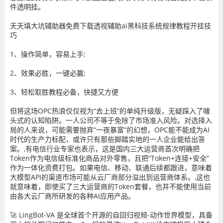
件透明挂。
天天填大坑辅助器免费下载
透视辅助ai黑科技系统规律教程开挂技
巧
1、操作简单，容易上手
;
2
、效果必胜，一键必赢
;
3
、轻松取胜教程必备，快捷又方便
但将这场OPC热浪仅仅视为“去上班”的单纯升级版，无疑踩入了噱
头式的认知陷阱。一人公司不等于免除了市场准入风险。对选择入
局的人来说，可能需要抛弃“一夜暴富”的幻想，OPC能不能成为AI
时代的生产力标配，或许只有那些脚踏实地的一人企业能给出答
案。,有电信行业专家也表示，这是国内三大运营商首次明确把
Token作为电信级标准化商品对外零售，且把“Token+连接+安全”
作为一体化资费打包。如果电信、移动、联通后续都跟进，意味着
大模型API的渠道市场可能从云厂商部分溢出到运营商体系。,这也
就意味着，即使买了三大运营商的Token套餐，也并不能使用当前
由各大云厂商所研发的各种AI应用产品。
🚀 LingBot-VA 是全球首个开源的自回归视频-动作世界模型，具备