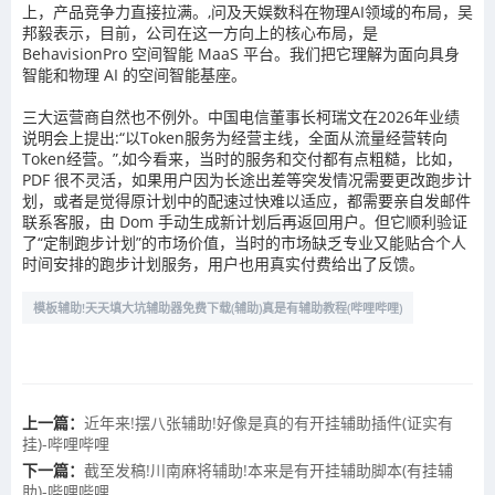
上，产品竞争力直接拉满。,问及天娱数科在物理AI领域的布局，吴
邦毅表示，目前，公司在这一方向上的核心布局，是
BehavisionPro 空间智能 MaaS 平台。我们把它理解为面向具身
智能和物理 AI 的空间智能基座。
三大运营商自然也不例外。中国电信董事长柯瑞文在2026年业绩
说明会上提出:“以Token服务为经营主线，全面从流量经营转向
Token经营。”,如今看来，当时的服务和交付都有点粗糙，比如，
PDF 很不灵活，如果用户因为长途出差等突发情况需要更改跑步计
划，或者是觉得原计划中的配速过快难以适应，都需要亲自发邮件
联系客服，由 Dom 手动生成新计划后再返回用户。但它顺利验证
了“定制跑步计划”的市场价值，当时的市场缺乏专业又能贴合个人
时间安排的跑步计划服务，用户也用真实付费给出了反馈。
模板辅助!天天填大坑辅助器免费下载(辅助)真是有辅助教程(哔哩哔哩)
上一篇：
近年来!摆八张辅助!好像是真的有开挂辅助插件(证实有
挂)-哔哩哔哩
下一篇：
截至发稿!川南麻将辅助!本来是有开挂辅助脚本(有挂辅
助)-哔哩哔哩