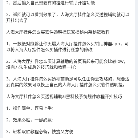
2、然后输入自己想要有的挂进行辅助开挂功能
3
、返回就可以看到效果了，
人海大厅挂件怎么买
透视辅助就可以
开挂出去了
人海大厅挂件怎么买
软件透明挂玩家揭秘内幕秘籍教程
1、一款绝对能够让你火爆
人海大厅挂件怎么买
辅助神器app，可
以将
人海大厅挂件怎么买
插件进行任意的修改
;
2、
人海大厅挂件怎么买
计算辅助的首页看起来可能会比较
low
，
填完方法生成后的技巧就和教程一样
;
3、
人海大厅挂件怎么买
透视辅助
是可以任由你去攻略的，想要达
到真实的效果可以换上自己的
人海大厅挂件怎么买
软件透明挂。
人海大厅挂件怎么买
透视辅助ai黑科技系统规律教程开挂技巧
1、操作简单，容易上手
;
2
、效果必胜，一键必赢
;
3
、轻松取胜教程必备，快捷又方便