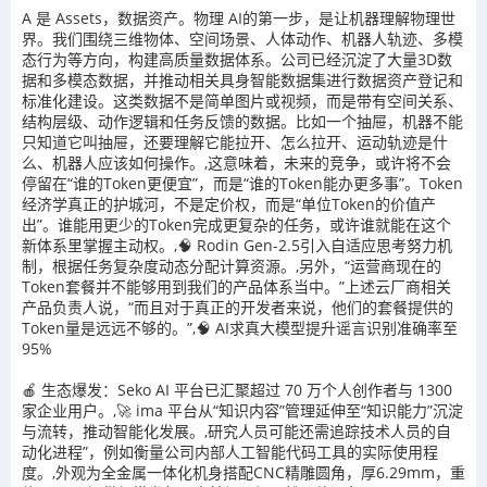
A 是 Assets，数据资产。物理 AI的第一步，是让机器理解物理世
界。我们围绕三维物体、空间场景、人体动作、机器人轨迹、多模
态行为等方向，构建高质量数据体系。公司已经沉淀了大量3D数
据和多模态数据，并推动相关具身智能数据集进行数据资产登记和
标准化建设。这类数据不是简单图片或视频，而是带有空间关系、
结构层级、动作逻辑和任务反馈的数据。比如一个抽屉，机器不能
只知道它叫抽屉，还要理解它能拉开、怎么拉开、运动轨迹是什
么、机器人应该如何操作。,这意味着，未来的竞争，或许将不会
停留在“谁的Token更便宜”，而是“谁的Token能办更多事”。Token
经济学真正的护城河，不是定价权，而是“单位Token的价值产
出”。谁能用更少的Token完成更复杂的任务，或许谁就能在这个
新体系里掌握主动权。,🧠 Rodin Gen-2.5引入自适应思考努力机
制，根据任务复杂度动态分配计算资源。,另外，“运营商现在的
Token套餐并不能够用到我们的产品体系当中。”上述云厂商相关
产品负责人说，“而且对于真正的开发者来说，他们的套餐提供的
Token量是远远不够的。”,🧠 AI求真大模型提升谣言识别准确率至
95%
🍎 生态爆发：Seko AI 平台已汇聚超过 70 万个人创作者与 1300
家企业用户。,🚀 ima 平台从“知识内容”管理延伸至“知识能力”沉淀
与流转，推动智能化发展。,研究人员可能还需追踪技术人员的自
动化进程”，例如衡量公司内部人工智能代码工具的实际使用程
度。,外观为全金属一体化机身搭配CNC精雕圆角，厚6.29mm，重