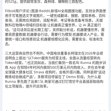
约525g，提供超常发灰、森林绿、耀眼粉三款配色。
Fitbod用户评论|图源:Reddit,新增AI全局圈搜功能，支持全界面使
用手写笔圈选文字或图片，一键完成翻译、搜题、提取表格、百科
查询，无需跨应用跳转，适配考研、考证等各类备考场景。,天娱
数科在物理AI领域的目标是:让机器真正懂世界，让 AI 真正能行
动。“这句话背后是长期工程”，吴邦毅分析说，机器要懂世界，需
要高质量数据;机器要会行动，需要行为模型;机器要进入产业，需
要统一接口和场景验证;机器要规模化应用，需要安全、标准和生
态。
三大运营商自然也不例外。中国电信董事长柯瑞文在2026年业绩
说明会上提出:“以Token服务为经营主线，全面从流量经营转向
Token经营。”,也正因如此，当我们看到一款名叫 Runna 的跑步训
练 App 在短短4年时间内做到500万美元月内购收入，并在去年被
全球最大健身社区 Strava 收购时，会格外感兴趣。同样是把“运动
教练经验做成产品”，多数项目停留在了 Demo 阶段，为什么是
Runna 率先跑了出来?,🚀 商家可通过钉钉悟空平台直接获取结构
化立项报告，提升开店效率。