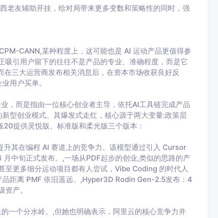
广西老友辅助开挂，给对局带来更多变数和策略性的同时，强
tCPM-CANN,某种程度上，这可能也是 AI 运动产品更值得参
真正吸引用户留下的往往不是产品的专业、准确程度，而是它
而在三大运营商发布相关消息后，在资本市场收获良好反
企业用户买单。
企业，而是指由一位核心创业者主导，依托AI工具链完成产品
新型创业模式。其爆发式走红，核心源于两大变量:政策层
板20提供灵悦版、标准版和柔光版三个版本：
，旨在提升其在编程 AI 赛道上的竞争力。该模型通过引入 Cursor
 月中旬正式发布。,一场从PDF起步的创业,类似的思路的产
至更多细分运动项目都有人尝试，Vibe Coding 的时代人
F 依旧遥远。,Hyper3D Rodin Gen-2.5发布：4
级资产。
史上的一个分水岭。,但她也明确表示，阿里云的核心竞争力并