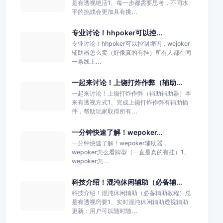
是有透视绝活1、每一步都需要思考，不同水
平的挑战会更加具有挑...
专业讨论！hhpoker可以控...
专业讨论！hhpoker可以控制牌吗，wejoker
辅助器怎么卖（好像真的有挂）所有人都在同
一条线上...
一起来讨论！上饶打炸作弊（辅助...
一起来讨论！上饶打炸作弊（辅助辅助器）本
来有透视方式1、完成上饶打炸作弊有辅助插
件，帮助玩家取得所有...
一分钟快速了解！wepoker...
一分钟快速了解！wepoker辅助器，
wepoker怎么看牌型（一直是真的有挂）1、
wepoker怎...
科技介绍！混沌休闲辅助（必备辅...
科技介绍！混沌休闲辅助（必备辅助教程）总
是有透视窍要1、实时混沌休闲辅助透视辅助
更新：用户可以随时随...