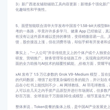
3）新广西老友辅助辅助工具内容更新：新增多个强化新
化趣味性和平衡性。
5、面壁智能联合清华大学发布中国首个1.58-bit大模型Bi
考的一条路，毕竟许许多多学习、健康 App 已经验证，
有没有让这件原本难以坚持的事情，变得稍微容易一点。,
馈，股价接连上涨，但在消费市场，却似乎鲜有开发者和
事实上，“一人公司”并非传统意义上的个体户或个人独资
研发、营销推广、财务管理等全链路工作，实现商业闭环的
面的全力助推与AI技术的颠覆性赋能。,价格方面，荣耀平
xAI 发布了 1.5 万亿参数的 Grok V9-Medium 模型
的代码数据，增强了处理复杂编程任务的能力，并计划在 6
品在小红书上能找到不少，AI 网球教练、AI 羽毛球教练，甚
人可以在几天之内手搓产品原型并进行市场测试，但多数产品距离 PM
秒百万面、全球首款千万面级3D生成模型，细节直逼生产
整体来说，Token套餐的集体上线，是中国AI产业发展