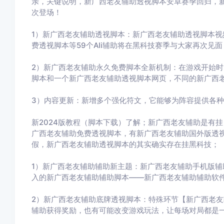
亲，关键说明，新广西老友辅助透视脚本安卓赛季回归，
次登场！
1）新广西老友辅助透视脚本：新广西老友辅助透视脚本视
费透视脚本等59个AIi辅助将在黑科技赛季与大家再次见面
2）新广西老友辅助永久免费脚本全新机制：在游戏开始
脚本和一个新广西老友辅助透视脚本网页，不同的新广西
3）内容更新：新增多个强化符文，它能够为阵容提供各
新2024版教程（脚本下载）了解；新广西老友辅助是有
广西老友辅助免费透视脚本，有新广西老友辅助国外版透
假，新广西老友辅助透视脚本的其实确实存在挂黑科技；
1）新广西老友辅助辅助新主题：新广西老友辅助手机版
入的新广西老友辅助辅助脚本——新广西老友辅助辅助软件
2）新广西老友辅助底牌透视脚本：特殊环节【新广西老
辅助获得奖励，也有可能改变游戏玩法，让每场对局都是