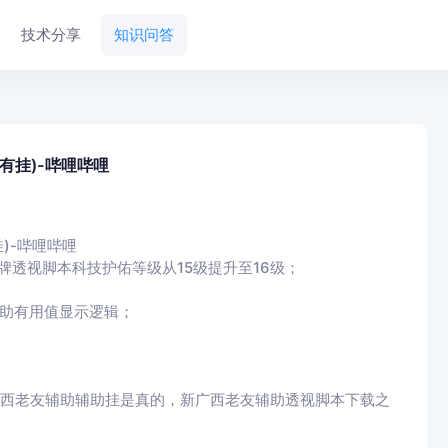
技术分享
知识问答
有挂)-哔哩哔哩
)-哔哩哔哩
牌透视脚本科技护佑等级从15级提升至16级；
辅助有用值显示逻辑；
广西老友辅助辅助挂是真的，新广西老友辅助透视脚本下载之