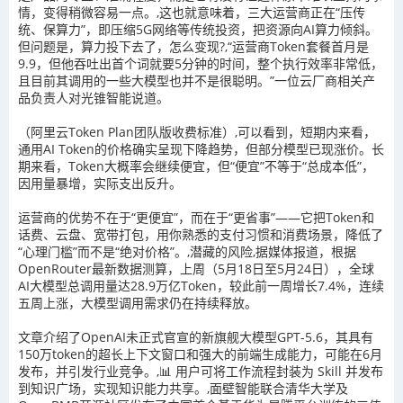
情，变得稍微容易一点。,这也就意味着，三大运营商正在“压传
统、保算力”，即压缩5G网络等传统投资，把资源向AI算力倾斜。
但问题是，算力投下去了，怎么变现?,“运营商Token套餐首月是
9.9，但他吞吐出首个词就要5分钟的时间，整个执行效率非常低，
且目前其调用的一些大模型也并不是很聪明。”一位云厂商相关产
品负责人对光锥智能说道。
（阿里云Token Plan团队版收费标准）,可以看到，短期内来看，
通用AI Token的价格确实呈现下降趋势，但部分模型已现涨价。长
期来看，Token大概率会继续便宜，但“便宜”不等于“总成本低”，
因用量暴增，实际支出反升。‌‌
运营商的优势不在于“更便宜”，而在于“更省事”——它把Token和
话费、云盘、宽带打包，用你熟悉的支付习惯和消费场景，降低了
“心理门槛”而不是“绝对价格”。,潜藏的风险,据媒体报道，根据
OpenRouter最新数据测算，上周（5月18日至5月24日），全球
AI大模型总调用量达28.9万亿Token，较此前一周增长7.4%，连续
五周上涨，大模型调用需求仍在持续释放。
文章介绍了OpenAI未正式官宣的新旗舰大模型GPT-5.6，其具有
150万token的超长上下文窗口和强大的前端生成能力，可能在6月
发布，并引发行业竞争。,📊 用户可将工作流程封装为 Skill 并发布
到知识广场，实现知识能力共享。,面壁智能联合清华大学及