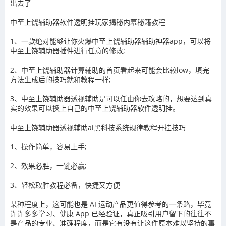
出去了
中至上饶辅助器
软件透明挂玩家揭秘内幕秘籍教程
1、一款绝对能够让你火爆
中至上饶辅助器
辅助神器app，可以将
中至上饶辅助器
插件进行任意的修改
;
2、
中至上饶辅助器
计算辅助的首页看起来可能会比较
low
，填完
方法生成后的技巧就和教程一样
;
3、
中至上饶辅助器
透视辅助
是可以任由你去攻略的，想要达到真
实的效果可以换上自己的
中至上饶辅助器
软件透明挂。
中至上饶辅助器
透视辅助ai黑科技系统规律教程开挂技巧
1、操作简单，容易上手
;
2
、效果必胜，一键必赢
;
3
、轻松取胜教程必备，快捷又方便
某种程度上，这可能也是 AI 运动产品更值得参考的一条路，毕竟
许许多多学习、健康 App 已经验证，真正吸引用户留下的往往不
是产品的专业、准确程度，而是它有没有让这件原本难以坚持的事