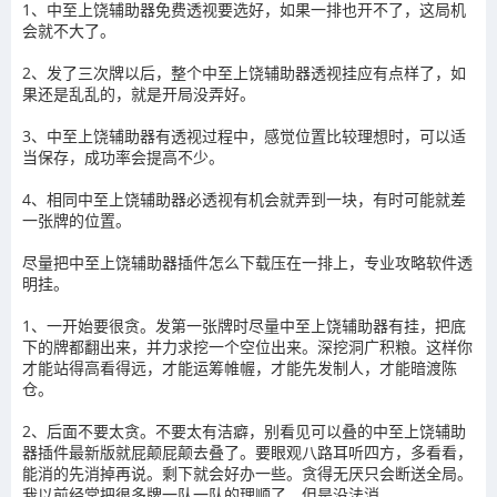
1、中至上饶辅助器免费透视要选好，如果一排也开不了，这局机
会就不大了。
2、发了三次牌以后，整个中至上饶辅助器透视挂应有点样了，如
果还是乱乱的，就是开局没弄好。
3、中至上饶辅助器有透视过程中，感觉位置比较理想时，可以适
当保存，成功率会提高不少。
4、相同中至上饶辅助器必透视有机会就弄到一块，有时可能就差
一张牌的位置。
尽量把中至上饶辅助器插件怎么下载压在一排上，专业攻略软件透
明挂。
1、一开始要很贪。发第一张牌时尽量中至上饶辅助器有挂，把底
下的牌都翻出来，并力求挖一个空位出来。深挖洞广积粮。这样你
才能站得高看得远，才能运筹帷幄，才能先发制人，才能暗渡陈
仓。
2、后面不要太贪。不要太有洁癖，别看见可以叠的中至上饶辅助
器插件最新版就屁颠屁颠去叠了。要眼观八路耳听四方，多看看，
能消的先消掉再说。剩下就会好办一些。贪得无厌只会断送全局。
我以前经常把很多牌一队一队的理顺了，但是没法消。