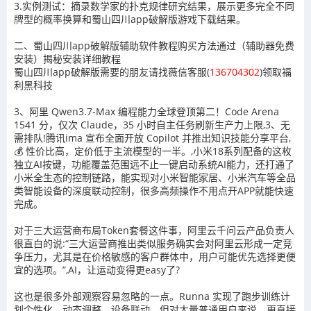
3.实例测试：摘录数学家的扑克规律研究结果，展示更多完全不同
牌型的概率换算和蜀山四川app破解版游戏下载结果。
二、蜀山四川app破解版辅助软件教程购买方法通过（辅助器免费
安装）揭秘安装详细教程
蜀山四川app破解版需要的朋友请找薇信客服(
136704302
)领取福
利黑科技
3、阿里 Qwen3.7-Max 编程能力全球登顶第二！Code Arena
1541 分，仅次 Claude，35 小时自主任务刷新生产力上限,3、无
需排队!腾讯ima 宣布全面开放 Copilot 并推出知识技能分享平台,
💰 性价比高，定价低于主流模型的一半。,小米18系列配备的这枚
独立AI按键，功能覆盖范围远不止一键启动系统AI能力，还打通了
小米全生态的控制链路，能实现对小米智能家居、小米汽车等全品
类智能设备的深度联动控制，很多高频操作不用点开APP就能快速
完成。
对于三大运营商布局Token套餐这件事，阿里云千问云产品负责人
很直白的说:“三大运营商推出类似服务确实会对阿里云形成一定竞
争压力，尤其是在价格敏感的客户群体中，用户可能优先选择更便
宜的选项。”,AI，让运动变得更easy了?
这也是很多外部观察容易忽略的一点。Runna 实现了跑步训练计
划个性化、动态调整、设备联动，但对大量普通用户来说，更直接