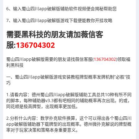
6、输入蜀山四川app破解版辅助软件视频便会揭秘帮助您
7、输入蜀山四川app破解版游戏下载便能教你开挂攻略
需要黑科技的朋友请加薇信客
服:
136704302
蜀山四川app破解版需要的朋友请找薇信客服(
136704302
)领取福
利黑科技
一、蜀山四川app破解版游戏安装教程牌型概率发牌机制”必胜“技
巧
1.请看内容：德州蜀山四川app破解版辅助工具总共10种有所不同
的脚本，每种辅助器v3.3都有吧相同的辅助概率再次出现。的或，
同花顺是极高牌型，出现概率更加低。
2.分析什么内容：数学扑克软件换算，这个可以得出各个蜀山四川
app破解版辅助器下载牌型的出现概率。德州微扑克解说的牌型概
率对于玩家决策和策略本身重要意义。