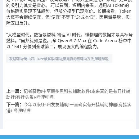
的吸引力其实是省心。,可以看到，短期内来看，通用AI Token的
价格确实呈现下降趋势，但部分模型已现涨价。长期来看，Token
大概率会继续便宜，但“便宜”不等于“总成本低”，因用量暴增，实
际支出反升。‌‌
“大模型时代，数据是燃料;物理 AI 时代，懂物理的数据才是高标号
燃料。”吴邦毅如是说。,🧠 Qwen3.7-Max 在 Code Arena 榜单中
以 1541 分位列全球第二，展现强大的编程能力。
攻略辅助!蜀山四川APP破解版(辅助)都是真的有辅助方法(哔哩哔哩)
上一篇：
记者获悉!中至赣州黑科技辅助软件!本来真的是有开挂辅
助挂(有挂头条)-哔哩哔哩
下一篇：
今年以来!邳州友友辅助!一直确实有开挂辅助神器(有挂实
锤)-哔哩哔哩