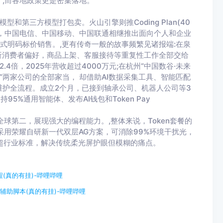
,而各地政策更是密集落地。
模型和第三方模型打包卖。火山引擎则推Coding Plan(40
日前，中国电信、中国移动、中国联通相继推出面向个人和企业
的形式明码标价销售。,更有传奇一般的故事频繁见诸报端:在泉
析消费者偏好，商品上架、客服接待等重复性工作全部交给
2.4倍，2025年营收超过4000万元;在杭州“中国数谷·未来
”两家公司的全部家当， 却借助AI数据采集工具、智能匹配
护全流程。成立2个月，已接到轴承公司、机器人公司等3
95%通用智能体、发布AI钱包和Token Pay
41 分位列全球第二，展现强大的编程能力。,整体来说，Token套餐的
采用荣耀自研新一代双层AG方案，可消除99%环境干扰光，
远超行业标准，解决传统柔光屏护眼但模糊的痛点。
(真的有挂)-哔哩哔哩
辅助脚本(真的有挂)-哔哩哔哩