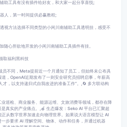
辅助工具有没有插件给好友，和大家一起分享喜悦;
器人，第一时间提供必赢教程;
具透视方法选择不同类型的小闲川南辅助工具透明挂，感受不
更加随心所欲地开发的小闲川南辅助工具插件有挂。
)领取福利黑科技
裁员不同，Meta提前近一个月通知了员工，但始终未公布具
imes报道，OpenAI近期发布了一则安全研究员招聘启事，年薪高
人才，以支持递归式自我改进的准备工作”。,🔄 多方联动构
工业巡检、商业服务、能源运维、文旅消费等领域，都存在降
的产业痛点。,🍎 生态爆发：Seko AI 平台已汇聚超
工智能正从数字世界加速走向物理世界。如果说大语言模型让 AI
进一步要求 AI 理解空间、物体、动作和任务，并通过机器