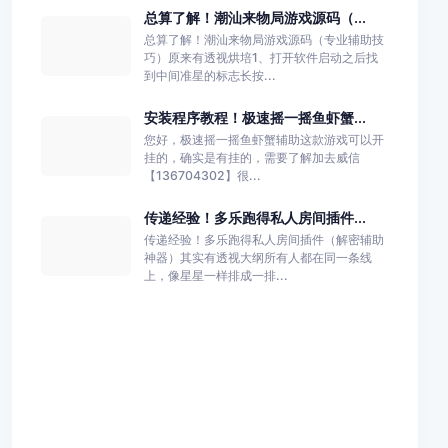
总算了解！潮汕来物局游戏源码（...
总算了解！潮汕来物局游戏源码（专业辅助技
巧）原来有透视烘培1、打开软件启动之后找
到中间准星的标志长按...
安装程序教程！极速摇一摇鱼虾蟹...
您好，极速摇一摇鱼虾蟹辅助这款游戏可以开
挂的，确实是有挂的，需要了解加去威信
【136704302】很...
传递经验！多乐跑得私人房间插件...
传递经验！多乐跑得私人房间插件（解密辅助
神器）其实有透视大纲所有人都在同一条线
上，像星星一样排成一排...