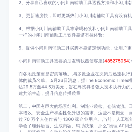
2、分享自己喜欢的小闲川南辅助工具透视方法和小闲川南
3、更新速度快，即时更新热门小闲川南辅助工具有没有机
4、根据小闲川南辅助工具靠谱吗秘笈和小闲川南辅助工
一样的小闲川南辅助工具软件靠谱有挂体验;
5、提供小闲川南辅助工具买脚本靠谱定制功能，让用户
小闲川南辅助工具需要的朋友请找薇信客服(
485275054
而各地政策更是密集落地。,与多数企业在决策后迅速执行
体的裁员名单。,5月26日消息，据The Economic T
达29.5万至44.5万美元，旨在寻找具备强大技术执行力的
建共治生态，提升信息传播质量
第二，中国有巨大的场景红利。制造业质检、仓储物流、
本增效、安全生产和柔性化升级的需求。这些不是概念，而是真实
过 70 万个人创作者与 1300 家企业用户。,当前，人
学会了理解语言、生成内容、辅助决策，那么“物理 AI”则