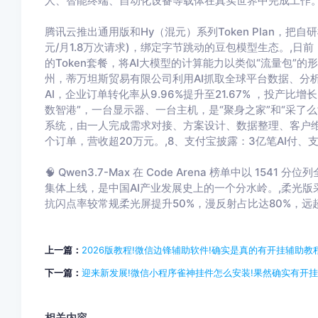
人、智能终端、自动化设备等载体在真实世界中完成工作。
腾讯云推出通用版和Hy（混元）系列Token Plan，把自研
元/月1.8万次请求)，绑定字节跳动的豆包模型生态。,
的Token套餐，将AI大模型的计算能力以类似“流量包”
州，蒂万坦斯贸易有限公司利用AI抓取全球平台数据、分
AI，企业订单转化率从9.96%提升至21.67% ，投产比增长
数智港”，一台显示器、一台主机，是“聚身之家”和“采了么
系统，由一人完成需求对接、方案设计、数据整理、客户维
个订单，营收超20万元。,8、支付宝披露：3亿笔AI付、支持
🧠 Qwen3.7-Max 在 Code Arena 榜单中以 15
集体上线，是中国AI产业发展史上的一个分水岭。,柔光版
抗闪点率较常规柔光屏提升50%，漫反射占比达80%，
上一篇：
2026版教程!微信边锋辅助软件!确实是真的有开挂辅助教程
下一篇：
迎来新发展!微信小程序雀神挂件怎么安装!果然确实有开挂
相关内容