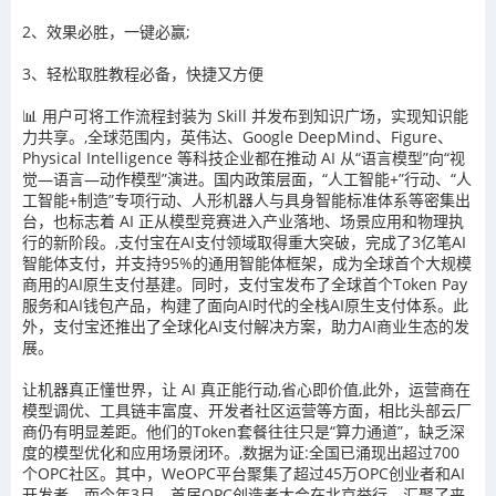
2
、效果必胜，一键必赢
;
3
、轻松取胜教程必备，快捷又方便
📊 用户可将工作流程封装为 Skill 并发布到知识广场，实现知识能
力共享。,全球范围内，英伟达、Google DeepMind、Figure、
Physical Intelligence 等科技企业都在推动 AI 从“语言模型”向“视
觉—语言—动作模型”演进。国内政策层面，“人工智能+”行动、“人
工智能+制造”专项行动、人形机器人与具身智能标准体系等密集出
台，也标志着 AI 正从模型竞赛进入产业落地、场景应用和物理执
行的新阶段。,支付宝在AI支付领域取得重大突破，完成了3亿笔AI
智能体支付，并支持95%的通用智能体框架，成为全球首个大规模
商用的AI原生支付基建。同时，支付宝发布了全球首个Token Pay
服务和AI钱包产品，构建了面向AI时代的全栈AI原生支付体系。此
外，支付宝还推出了全球化AI支付解决方案，助力AI商业生态的发
展。
让机器真正懂世界，让 AI 真正能行动,省心即价值,此外，运营商在
模型调优、工具链丰富度、开发者社区运营等方面，相比头部云厂
商仍有明显差距。他们的Token套餐往往只是“算力通道”，缺乏深
度的模型优化和应用场景闭环。,数据为证:全国已涌现出超过700
个OPC社区。其中，WeOPC平台聚集了超过45万OPC创业者和AI
开发者。而今年3月，首届OPC创造者大会在北京举行，汇聚了来