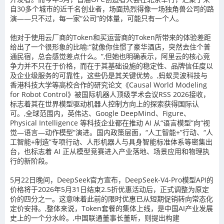
自30多个城市的近千名创业者，场面热烈得像一场独角兽公司的路
演——只不过，每一家“公司”的体量，可能只有一个人。
他对于使用云厂商的Token和买运营商的Token所带来的体验差距
给出了一个很形象的比喻:“就像你住惯了豪华酒店，突然去住个普
通民宿，总会感觉差点什么。”,但她也明确表示，阿里云的核心竞
争力并不只在于价格，而在于其基础设施的稳定性、品牌信任度以
及企业级服务的可靠性，这些仍是其关键优势。,蚂蚁灵波科技与
香港科技大学等高校合作的研究论文《Causal World Modeling
for Robot Control》被国际机器人顶级学术会议RSS 2026接收，
标志着其在世界模型驱动机器人控制方向上的探索获得国际认
可。,全球范围内，英伟达、Google DeepMind、Figure、
Physical Intelligence 等科技企业都在推动 AI 从“语言模型”向“视
觉—语言—动作模型”演进。国内政策层面，“人工智能+”行动、“人
工智能+制造”专项行动、人形机器人与具身智能标准体系等密集出
台，也标志着 AI 正从模型竞赛进入产业落地、场景应用和物理执
行的新阶段。
5月22日晚间，DeepSeek官方宣布，DeepSeek-V4-Pro模型API的
价格将于2026年5月31日结束2.5折优惠活动后，正式调整为原定
价的四分之一。这意味着此前的限时优惠已从短期促销转向常态化
定价安排。,整体来说，Token套餐的集体上线，是中国AI产业发展
史上的一个分水岭。,中国联通董事长董昕，则提出构建