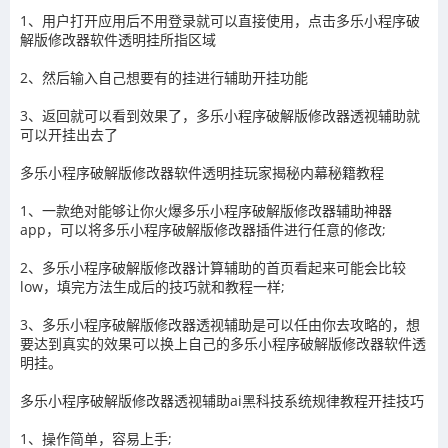
1、用户打开应用后不用登录就可以直接使用，点击
多乐小程序破
解版修改器
软件透明挂所指区域
2、然后输入自己想要有的挂进行辅助开挂功能
3
、返回就可以看到效果了，
多乐小程序破解版修改器
透视辅助就
可以开挂出去了
多乐小程序破解版修改器
软件透明挂玩家揭秘内幕秘籍教程
1、一款绝对能够让你火爆
多乐小程序破解版修改器
辅助神器
app，可以将
多乐小程序破解版修改器
插件进行任意的修改
;
2、
多乐小程序破解版修改器
计算辅助的首页看起来可能会比较
low
，填完方法生成后的技巧就和教程一样
;
3、
多乐小程序破解版修改器
透视辅助
是可以任由你去攻略的，想
要达到真实的效果可以换上自己的
多乐小程序破解版修改器
软件透
明挂。
多乐小程序破解版修改器
透视辅助ai黑科技系统规律教程开挂技巧
1、操作简单，容易上手
;