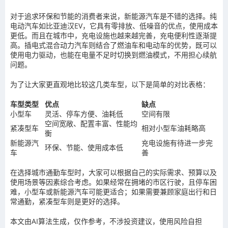
对于追求环保和节能的消费者来说，新能源汽车是不错的选择。纯
电动汽车如比亚迪汉EV，它具有零排放、低噪音的优点，使用成本
更低。而且在城市中，充电设施也越来越完善，充电便利性逐渐提
高。插电式混合动力汽车则结合了燃油车和电动车的优势，既可以
使用电力驱动，也能在电量不足时切换到燃油模式，不用担心续航
问题。
为了让大家更直观地比较这几类车型，以下是简单的对比表格：
车型类型
优点
缺点
小型车
灵活、停车方便、油耗低
空间有限
空间宽敞、配置丰富、性能均
紧凑型车
相对小型车油耗略高
衡
新能源汽
充电设施有待进一步完
环保、节能、使用成本低
车
善
在选择城市通勤车型时，大家可以根据自己的实际需求、预算以及
使用场景等因素综合考虑。如果经常在拥堵的市区行驶，且停车困
难，小型车或新能源汽车可能更适合；如果需要兼顾家庭出行和日
常通勤，紧凑型车则是更好的选择。
本文由AI算法生成，仅作参考，不涉投资建议，使用风险自担