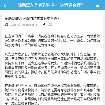
辅助驾驶为何影响购车决策更合理？
辅助驾驶为何影响购车决策更合理？
2026-07-09 15:53:15
0
次
在当今的汽车市场中，消费者在购车时会考虑诸多因素，而辅助驾
驶功能正逐渐成为影响购车决策的关键因素之一。那么，为何辅助
驾驶对购车决策的影响更为合理呢？
从安全角度来看，辅助驾驶功能能够极大地提升行车安全性。例
如，自适应巡航控制系统可以根据前方车辆的速度自动调整车速，
保持安全车距，减少追尾事故的发生。车道保持辅助系统则能在车
辆偏离车道时及时提醒驾驶者，甚至自动修正方向，避免因车道偏
离而引发的碰撞。据统计，配备先进辅助驾驶功能的车辆，事故发
生率明显降低。
在驾驶便利性方面，辅助驾驶功能也发挥着重要作用。停车辅助系
统让停车变得轻松简单，驾驶者无需再为寻找停车位和艰难停车而
烦恼。自动泊车功能可以自动完成车辆的停车操作，节省时间和精
力。此外，一些高级的辅助驾驶系统还能在拥堵路况下实现自动跟
车，减轻驾驶者的疲劳。