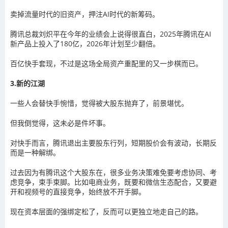
卖掉流量时代的旧资产，押注AI时代的新筹码。
腾讯总裁刘炽平在今年的业绩会上说得很直白，2025年腾讯在AI
新产品上投入了180亿，2026年计划至少翻倍。
百亿快手套现，不过是这场全局资产重配里的又一步棋而已。
3.新的江湖
一些人会替快手惋惜，觉得被大股东抛弃了，前景堪忧。
但我倒觉得，这未必是件坏事。
对快手而言，腾讯退出主要股东行列，短期股价会有波动，长期反
而是一种解绑。
过去因为有腾讯这个大股东在，很多业务决策难免要考虑协同、考
虑竞争，束手束脚。比如电商业务，既要和微信生态配合，又要避
开和视频号的直接竞争，始终放不开手脚。
现在资本层面的强绑定松了，反而可以更独立地走自己的路。