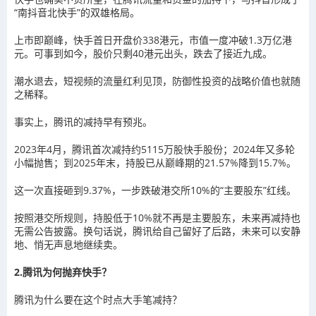
“南抖音北快手”的双雄格局。
上市即巅峰，快手首日开盘价338港元，市值一度冲破1.3万亿港
元。可事到如今，股价只剩40港元出头，跌去了接近九成。
潮水退去，短视频的流量红利见顶，防御性投资的战略价值也就随
之稀释。
事实上，腾讯的减持早有预兆。
2023年4月，腾讯首次减持约5115万股快手股份；2024年又多轮
小幅抛售；到2025年末，持股已从巅峰期的21.57%降到15.7%。
这一次直接砸到9.37%，一步跌破港交所10%的“主要股东”红线。
按照港交所规则，持股低于10%就不再是主要股东，未来再减持也
无需公告披露。换句话说，腾讯给自己留好了后路，未来可以安静
地、悄无声息地继续卖。
2.腾讯为何抛弃快手？
腾讯为什么要在这个时点大手笔减持？