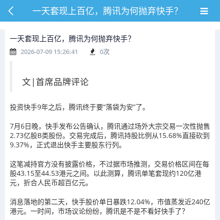
一天套现上百亿，腾讯为何抛弃快手？
一天套现上百亿，腾讯为何抛弃快手？
2026-07-09 15:26:41
0
次
文|首席品牌评论
投资快手9年之后，腾讯终于要“落袋为安”了。
7月6日晚，快手发布公告确认，腾讯通过场外大宗交易一次性抛售
2.73亿股B类股份。交易完成后，腾讯持股比例从15.68%直接砍到
9.37%，正式退出快手主要股东行列。
这笔减持官方没有披露价格，不过据市场推测，交易价格区间在每
股43.15至44.53港元之间。以此测算，腾讯单笔套现约120亿港
元，折合人民币超百亿元。
消息落地的第二天，快手股价单日暴跌12.04%，市值蒸发近240亿
港元。一时间，市场议论纷纷，腾讯是不是不看好快手了？