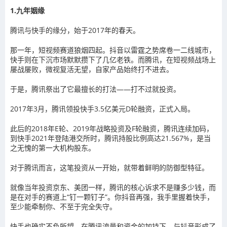
1.九年姻缘
腾讯与快手的缘分，始于2017年的春天。
那一年，短视频赛道狼烟四起。抖音以雷霆之势席卷一二线城市，
快手则在下沉市场默默攒下了几亿老铁。而腾讯，在短视频战场上
屡战屡败，微视复活无望，自家产品始终打不进去。
于是，腾讯祭出了它最擅长的打法——打不过就投资。
2017年3月，腾讯领投快手3.5亿美元D轮融资，正式入局。
此后的2018年E轮、2019年战略投资及F轮融资，腾讯连续加码，
到快手2021年登陆港交所时，腾讯持股比例高达21.567%，是当
之无愧的第一大机构股东。
对于腾讯而言，这笔投资从一开始，就带着鲜明的防御型特征。
就像当年投资京东、美团一样，腾讯的核心诉求不是赚多少钱，而
是在对手的赛道上“钉一颗钉子”。你抖音再强，我手里握着快手，
至少能牵制你、不至于完全失守。
快手也确实不负所望，在腾讯流量和资金的加持下，与抖音形成了