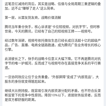
这笔百亿减持的背后，其实是战略、估值与全局周期三重逻辑的叠
加，远不止“赚够了走人”这么简单。
第一层，从盟友到友商，战略价值消解
腾讯当年重仓快手，核心诉求是“卡位短视频，对抗字节”。但时移
世易，今天的腾讯，已经有了自己的短视频王牌——视频号。
经过数年深耕，视频号依托微信生态已经长成日活超十亿的超级产
品，广告、直播、电商全链路跑通，成为腾讯广告业务增长的核心
引擎。
此消彼长之下，快手的战略卡位意义大幅下降。它不再是腾讯对抗
字节的唯一护城河，反而成了与视频号存在直接竞争关系的平行赛
道。
一旦协同效应让位于业务重叠，“外部屏障”变成了“内部竞品”，大
股东的身份就变得尴尬起来。
继续大比例持股，既容易引发内部资源分配的矛盾，也不符合反垄
断监管下的竞争中性原则。降到10%以下，退居财务投资者，反而
是双方都舒服的距离。