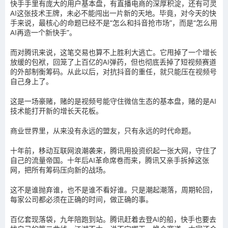
快手手里有庞大的用户基本盘，有直播电商的深厚积淀，还有可灵
AI这张技术王牌，未必不能闯出一片新的天地。毕竟，对今天的快
手来说，最核心的命题已经不是“怎么和抖音抢市场”，而是“怎么用
AI再造一个新快手”。
而对腾讯来说，这笔交易也算不上胜利大逃亡。它甩掉了一个增长
放缓的包袱，回笼了上百亿的AI弹药，但也彻底丢掉了短视频赛道
的外部制衡筹码。从此以后，对抗抖音的重任，就只能压在视频号
自己身上了。
这是一场豪赌，赌的是视频号能守住微信生态的基本盘，赌的是AI
技术能打开新的增长天花板。
商业世界里，从来没有永远的盟友，只有永远的时代命题。
十年前，移动互联网浪潮袭来，腾讯用投资织起一张大网，守住了
自己的流量帝国。十年后AI革命席卷而来，腾讯又亲手拆掉这张
网，把所有筹码压向新的战场。
这不是谁抛弃谁，也不是谁不看好谁。只是潮起潮落，周期轮回，
每家公司都必须在正确的时间，做正确的事。
百亿套现落袋，九年陪跑到站。腾讯赶着去登AI的船，快手也要去