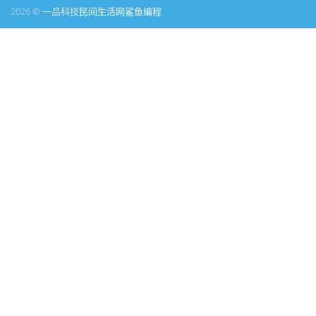
2026 © 一品科技
民间生活网
鲨鱼编程