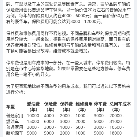
牌、车型以及车主的驾驶记录等因素有关。通常，豪华品牌车辆的
保险费用会比普通品牌车辆高。以一辆价值20万左右的普通家用车
为例，每年的保险费用大约在4000 - 6000元；而一辆价值50万左
右的豪华车，保险费用可能会达到8000 - 12000元。
保养费和维修费用同样不容忽视。不同品牌和车型的保养周期和费
用差异较大。一般来说，德系车的保养费用相对较高，而日系车的
保养费用相对较低。维修费用则与车辆的质量和可靠性有关，一些
车辆可能容易出现故障，维修成本就会增加。
停车费也是用车成本的一部分。在一些大城市，停车费用较高，特
别是在市中心等繁华地段。如果经常需要在这些地方停车，停车费
用会是一笔不小的开支。
为了更直观地比较不同车型的用车成本，我们可以通过以下表格来
进行分析：
燃油费
保险费
保养费
维修费用
停车费
总用车成本
车型
（年）
（年）
（年）
（年）
（年）
（年）
普通家用
10000 -
4000 -
2000 -
1000 -
3000 -
20000 -
燃油车
15000
6000
3000
2000
5000
31000
普通家用
3000 -
3000 -
1000 -
500 -
3000 -
10500 -
新能源车
5000
5000
2000
1000
5000
18000