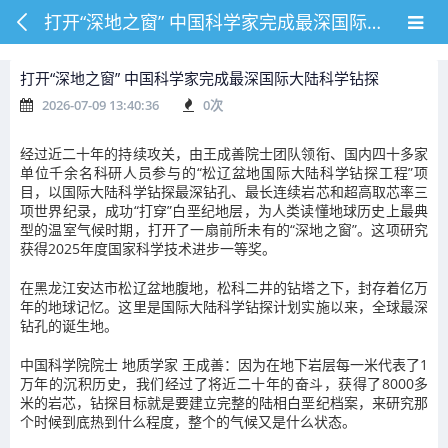
打开“深地之窗” 中国科学家完成最深国际大陆科学钻探
打开“深地之窗” 中国科学家完成最深国际大陆科学钻探
2026-07-09 13:40:36
0
次
经过近二十年的持续攻关，由王成善院士团队领衔、国内四十多家
单位千余名科研人员参与的“松辽盆地国际大陆科学钻探工程”项
目，以国际大陆科学钻探最深钻孔、最长连续岩芯和超高取芯率三
项世界纪录，成功“打穿”白垩纪地层，为人类读懂地球历史上最典
型的温室气候时期，打开了一扇前所未有的“深地之窗”。这项研究
获得2025年度国家科学技术进步一等奖。
在黑龙江安达市松辽盆地腹地，松科二井的钻塔之下，封存着亿万
年的地球记忆。这里是国际大陆科学钻探计划实施以来，全球最深
钻孔的诞生地。
中国科学院院士 地质学家 王成善：因为在地下岩层每一米代表了1
万年的沉积历史，我们经过了将近二十年的奋斗，获得了8000多
米的岩芯，钻探目标就是要建立完整的陆相白垩纪档案，来研究那
个时候到底热到什么程度，整个的气候又是什么状态。