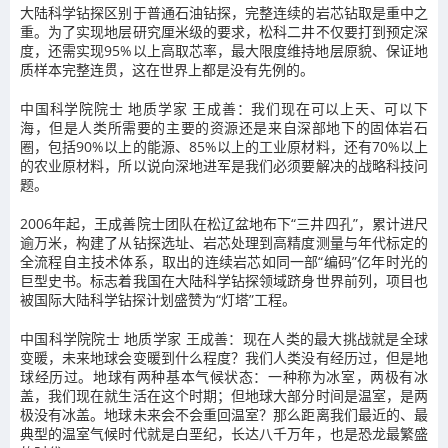
大陆科学钻探区别于普通石油钻探，完整连续的岩芯钻取是重中之
重。为了实现地层研究厘米级的要求，松科二井不仅要打到预定深
度，还需实现95%以上高取芯率，最大限度维持地层原貌、保证地
质样本完整连贯，这在世界上都是没有先例的。
中国科学院院士 地质学家 王成善：我们现在可以上天、可以下
海，但是人类所需要的主要的资源还是来自深部地下的固体岩石
圈，包括90%以上的能源、85%以上的工业原材料，还有70%以上
的农业原材料，所以说向深地进军是我们必须要解决的战略科技问
题。
2006年起，王成善院士团队在松辽盆地布下“三井四孔”，累计进尺
逾万米，构建了从钻探选址、岩芯处理到高精度测量与年代标定的
全流程自主技术体系，取出的连续岩芯如同一部“编码”亿年时光的
巨型史书。标志着我国在大陆科学钻探领域跻身世界前列，项目也
被国际大陆科学钻探计划盛赞为“灯塔”工程。
中国科学院院士 地质学家 王成善：现在人类的最大挑战就是全球
变暖，未来地球会变暖到什么程度？我们人类没有经历过，但是地
球经历过。地球有两种基本气候状态：一种称为冰室，两极有冰
盖，我们现在就生活在这个时期；但地球大部分时间是温室，是两
极没有冰盖。地球未来会不会重回温室？那么距离我们最近的、最
典型的温室气候时代就是白垩纪，长达八千万年，也是恐龙最繁盛