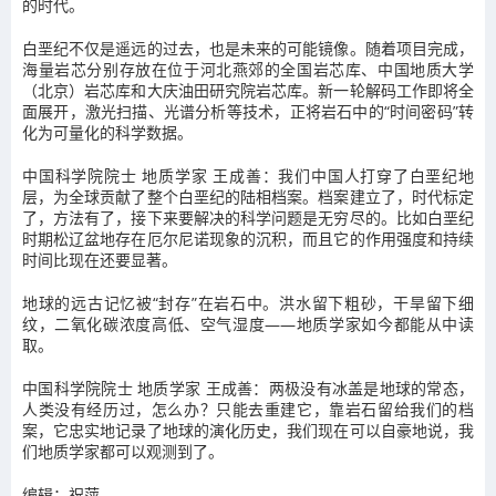
的时代。
白垩纪不仅是遥远的过去，也是未来的可能镜像。随着项目完成，
海量岩芯分别存放在位于河北燕郊的全国岩芯库、中国地质大学
（北京）岩芯库和大庆油田研究院岩芯库。新一轮解码工作即将全
面展开，激光扫描、光谱分析等技术，正将岩石中的“时间密码”转
化为可量化的科学数据。
中国科学院院士 地质学家 王成善：我们中国人打穿了白垩纪地
层，为全球贡献了整个白垩纪的陆相档案。档案建立了，时代标定
了，方法有了，接下来要解决的科学问题是无穷尽的。比如白垩纪
时期松辽盆地存在厄尔尼诺现象的沉积，而且它的作用强度和持续
时间比现在还要显著。
地球的远古记忆被“封存”在岩石中。洪水留下粗砂，干旱留下细
纹，二氧化碳浓度高低、空气湿度——地质学家如今都能从中读
取。
中国科学院院士 地质学家 王成善：两极没有冰盖是地球的常态，
人类没有经历过，怎么办？只能去重建它，靠岩石留给我们的档
案，它忠实地记录了地球的演化历史，我们现在可以自豪地说，我
们地质学家都可以观测到了。
编辑：祝萍