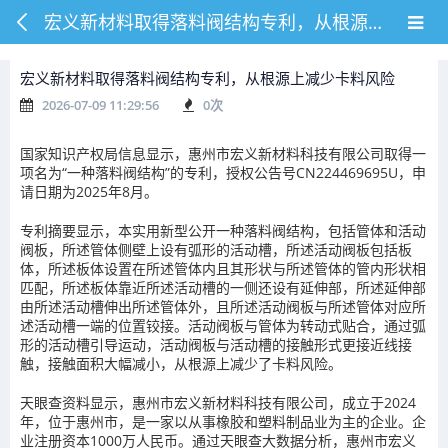
宏义新材料取得落料阀结构专利，从根源上减少卡料风险
宏义新材料取得落料阀结构专利，从根源上减少卡料风险
2026-07-09 11:29:56
0
次
国家知识产权局信息显示，惠州市宏义新材料科技有限公司取得一
项名为“一种落料阀结构”的专利，授权公告号CN224469695U，申
请日期为2025年8月。
专利摘要显示，本实用新型公开一种落料阀结构，包括管体和活动
阀板，所述管体侧壁上设有弧形的活动槽，所述活动阀板包括板
体，所述板体设置在所述管体内且其形状与所述管体的管内形状相
匹配，所述板体靠近所述活动槽的一侧还设有延伸部，所述延伸部
由所述活动槽伸出所述管体外，且所述活动阀板与所述管体对应所
述活动槽一端的位置铰接。活动阀板与管体为转动式贴合，通过弧
形的活动槽引导运动，活动阀板与活动槽的接触形式更接近线接
触，接触面积大幅减小，从根源上减少了卡料风险。
天眼查资料显示，惠州市宏义新材料科技有限公司，成立于2024
年，位于惠州市，是一家以从事橡胶和塑料制品业为主的企业。企
业注册资本1000万人民币。通过天眼查大数据分析，惠州市宏义