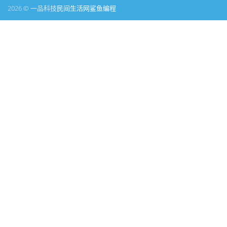
2026 © 一品科技
民间生活网
鲨鱼编程