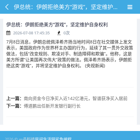
伊总统：伊朗拒绝美方“游戏”，坚定维护自身权利
伊总统：伊朗拒绝美方“游戏”，坚定维护自身权利
2026-07-08 17:45:35
0
次
7月8日消息，伊朗总统佩泽希齐扬当地时间8日在社交媒体上发文
表示，美国政府作为世界杯主办国的行为，延续了其一贯外交政策
做法，包括“改变规则、欺凌对手、制造障碍和欺骗”。他称，这是
美方所谓“让美国再次伟大”政策的做法。佩泽希齐扬表示，伊朗拒
绝这类“游戏”，并将坚定维护自身权利。 (央视新闻)
上一篇：
南向资金今日净买入近142亿港元，智谱获净买入居前
下一篇：
傅道鹏出任新开发银行副行长
2026 © 一品科技
民间生活网
鲨鱼编程