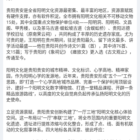
贵阳贵安是全省阳明文化资源最密集、最丰富的地区，资源禀赋既
有硬件支撑，亦有软件积淀。全市拥有阳明文化相关不可移动文物
15处，其中全国重点文物保护单位4处——阳明洞、阳明祠、文昌
阁、甲秀楼，以及茶马古道·蜈蚣坡古道（含蜈蚣桥）、贵阳达德
学校旧址（原南霁云祠），共同构成了丰厚的历史遗存家底。尤为
可贵的是，王阳明在贵州期间，驻足贵阳最久、留下诗文最多、讲
学活动最盛——他在贵阳共创作诗文91篇（首），其中诗76首、
文15篇；写于贵阳的《象祠记》《瘗旅文》更入选《古文观止》，
传诵至今。
阳明文化是贵阳贵安的城市精神、文化标识、心学高地、精神家
园，作为阳明心学的发源地，近年来，贵阳贵安形成“五个一”工作
思路，即“打造一个‘心学高地’城市品牌、完善一个保护利用顶层设
计、建好一个阳明文化数字博物馆、打造一堂精品课程、开辟一条
精品旅游路线”，以高度的文化自觉肩负起传承弘扬阳明文化的历
史使命。
立足资源禀赋，贵阳贵安创新构建了“一厅三地”阳明文化核心体验
空间。这一布局以“一厅”串联“三地”，将全市范围内的重要阳明文
化遗迹、遗址进行提炼浓缩与优化整合，形成了点、线、面有机联
动的文化叙事体系。四大地标各具深意、彼此呼应：