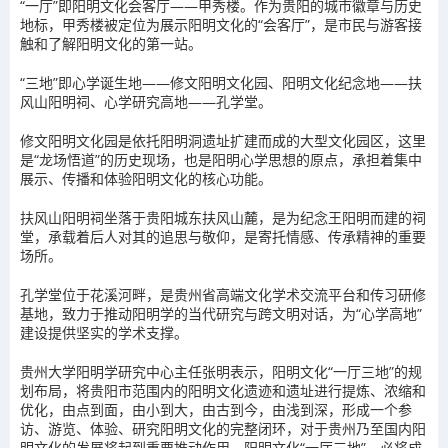
“一厅”即阳明文化会客厅——甲秀楼。作为贵阳的城市徽章与历史
地标，甲秀楼被定位为展示阳明文化的“会客厅”，是市民与游客接
触和了解阳明文化的第一站。
“三地”即心学诞生地——修文阳明文化园、阳明文化纪念地——扶
风山阳明祠、心学研究高地——孔学堂。
修文阳明文化园是依托阳明洞遗址扩建而成的大型文化园区，这里
是“龙场悟道”的历史现场，也是阳明心学思想的原点，承担着集中
展示、传播和体验阳明文化的核心功能。
扶风山阳明祠坐落于贵阳城东扶风山麓，是为纪念王阳明而建的祠
堂，承载着后人对其的追思与敬仰，是寄托情感、传承精神的重要
场所。
孔学堂位于花溪河畔，是贵州省高端文化学术交流平台和传习研修
基地，致力于推动阳明学的当代研究与跨文明对话，为“心学高地”
建设提供坚实的学术支撑。
贵州大学阳明学研究中心主任张明表示，阳明文化“一厅三地”的规
划布局，将贵阳市范围内的阳明文化遗迹和遗址进行提炼、浓缩和
优化，由点到面，由小到大，由古到今，由浅到深，形成一个参
访、游览、体验、研究阳明文化的完整闭环，对于贵州乃至国内阳
明文化的发展将起到重要推动作用。阳明文化“一厅三地”，必将成