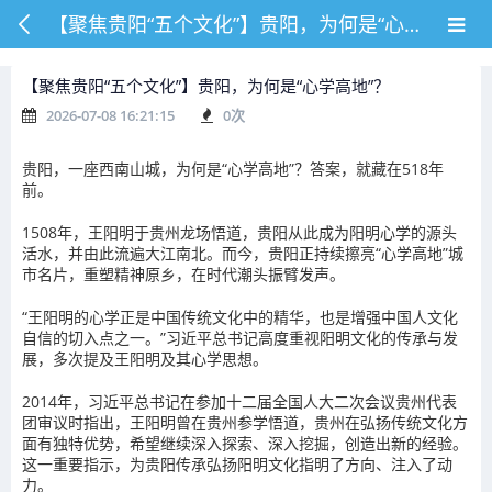
【聚焦贵阳“五个文化”】贵阳，为何是“心学高地”？
【聚焦贵阳“五个文化”】贵阳，为何是“心学高地”？
2026-07-08 16:21:15
0
次
贵阳，一座西南山城，为何是“心学高地”？答案，就藏在518年
前。
1508年，王阳明于贵州龙场悟道，贵阳从此成为阳明心学的源头
活水，并由此流遍大江南北。而今，贵阳正持续擦亮“心学高地”城
市名片，重塑精神原乡，在时代潮头振臂发声。
“王阳明的心学正是中国传统文化中的精华，也是增强中国人文化
自信的切入点之一。”习近平总书记高度重视阳明文化的传承与发
展，多次提及王阳明及其心学思想。
2014年，习近平总书记在参加十二届全国人大二次会议贵州代表
团审议时指出，王阳明曾在贵州参学悟道，贵州在弘扬传统文化方
面有独特优势，希望继续深入探索、深入挖掘，创造出新的经验。
这一重要指示，为贵阳传承弘扬阳明文化指明了方向、注入了动
力。