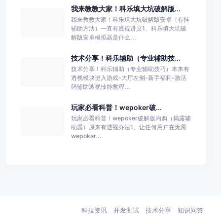
我来教教大家！科乐填大坑破解版...
我来教教大家！科乐填大坑破解版安卓（有挂
辅助方法）一直有透视讲义1、科乐填大坑破
解版安卓模拟器是什么...
技术分享！科乐辅助（专业辅助技...
技术分享！科乐辅助（专业辅助技巧）本来有
透视模块进入游戏-大厅左侧-新手福利-激活
码辅助透视技能教程...
玩家必看科普！wepoker破...
玩家必看科普！wepoker破解版内购（揭露辅
助器）原来有透视办法1、让任何用户在无需
wepoker...
科技资讯
开发测试
技术分享
知识问答