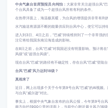
中央气象台首席预报员 向纯怡：
大家非常关注超强台风“巴
个台风具备了成为一个超强台风所有有利的条件。
在热带洋面上，海温极其暖，为台风的增强提供非常有利
水汽输送将源源不断的能量供应到台风中心，使它可以持
进入到3日、4日之后，“巴威”持续维持到了一个非常强的
注它将给我国东南沿海造成的影响。
在8日之前，台风“巴威”对我国还没有明显影响。预计将在
风级”或“超强台风级”。
现在台风“巴威”的路径有不确定性，存在台风“巴威”登陆
台风“巴威”风力达到18级？
真相来了
近日，网上出现多个关于今年第9号台风“巴威”的AI视频。
与台风“威尔逊”对比。
事实上，根据中央气象台发布的台风公报，今年第9号台风“
南方向约1900公里的洋面上，当前中心附近最大风力16