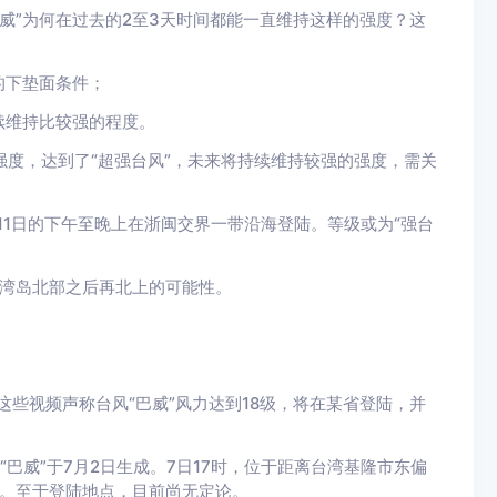
威”为何在过去的2至3天时间都能一直维持这样的强度？这
的下垫面条件；
续维持比较强的程度。
强度，达到了“超强台风”，未来将持续维持较强的强度，需关
11日的下午至晚上在浙闽交界一带沿海登陆。等级或为“强台
台湾岛北部之后再北上的可能性。
这些视频声称台风“巴威”风力达到18级，将在某省登陆，并
巴威”于7月2日生成。7日17时，位于距离台湾基隆市东偏
级。至于登陆地点，目前尚无定论。