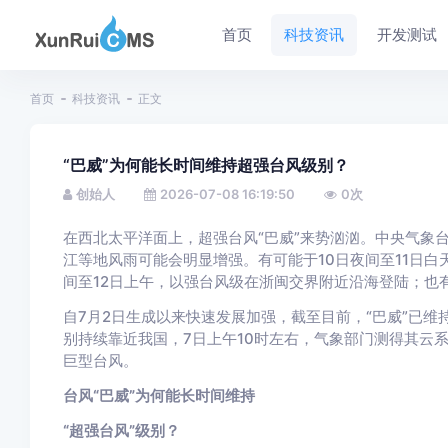
首页
科技资讯
开发测试
首页
科技资讯
正文
“巴威”为何能长时间维持超强台风级别？
创始人
2026-07-08 16:19:50
0
次
在西北太平洋面上，超强台风“巴威”来势汹汹。中央气象台
江等地风雨可能会明显增强。有可能于10日夜间至11日白
间至12日上午，以强台风级在浙闽交界附近沿海登陆；也
自7月2日生成以来快速发展加强，截至目前，“巴威”已维
别持续靠近我国，7日上午10时左右，气象部门测得其云系
巨型台风。
台风“巴威”为何能长时间维持
“超强台风”级别？