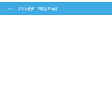
2026 © 一品科技
民间生活网
鲨鱼编程