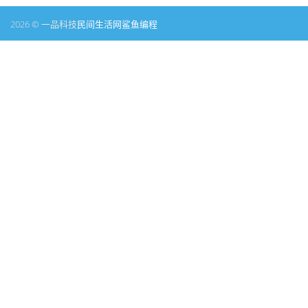
2026 © 一品科技
民间生活网
鲨鱼编程