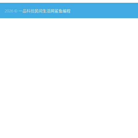
2026 © 一品科技
民间生活网
鲨鱼编程