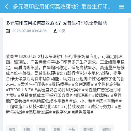
多元喷印应用如何高效落地？爱普生打印头全新赋能
多元喷印应用如何高效落地？爱普生打印头全新赋能
2026-07-08 03:04:06
0
次
爱普生T3200-U3-2打印头深耕广告行业多场景应用，可满足肌理
画、玻璃贴、广告卷板与平板打印等多元生产需求。工业级耐用稳
定，画质清晰细腻，白墨输出稳定，适配高粘墨水，高速量产与低
成本维护兼得。爱普生以硬核实力践行“科技+本地化”战略，携手
合作伙伴激活消费市场新动能，助力行业迈向个性化与数字化的新
未来。#爱普生打印头# #数码喷墨# #文创消费# #个性化定制#
#T3200-U3-Z# #高密度彩白彩打印方案# #高性能广告宽板打印
方案# #高精度低成本平板打印方案# #肌理画# #玻璃贴# #高性
能广告卷板# #高精度低成本平板# #省、小、精# #技术革新# #
工程智造# #科技+本地化2.0# #可持续发展# #诚实与努力# #创
新与挑战# #高质量发展# #数字化# #绿色发展#
廣告
科技
方案
白墨
平板
數字化
個性化