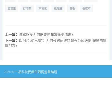
愛普生
打印頭
本地化
肌理畫
卷板
低成本
上一篇：
试驾感受为何需要购车决策更清晰？
下一篇：
四问台风“巴威”：为何长时间维持超强台风级别 将影响哪
些地方？
2026 © 一品科技
民间生活网
鲨鱼编程