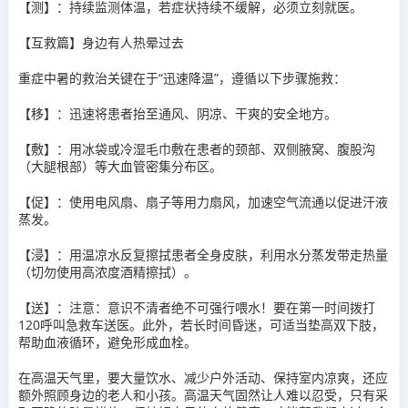
【测】：持续监测体温，若症状持续不缓解，必须立刻就医。
【互救篇】身边有人热晕过去
重症中暑的救治关键在于“迅速降温”，遵循以下步骤施救：
【移】：迅速将患者抬至通风、阴凉、干爽的安全地方。
【敷】：用冰袋或冷湿毛巾敷在患者的颈部、双侧腋窝、腹股沟
（大腿根部）等大血管密集分布区。
【促】：使用电风扇、扇子等用力扇风，加速空气流通以促进汗液
蒸发。
【浸】：用温凉水反复擦拭患者全身皮肤，利用水分蒸发带走热量
（切勿使用高浓度酒精擦拭）。
【送】：注意：意识不清者绝不可强行喂水！要在第一时间拨打
120呼叫急救车送医。此外，若长时间昏迷，可适当垫高双下肢，
帮助血液循环，避免形成血栓。
在高温天气里，要大量饮水、减少户外活动、保持室内凉爽，还应
额外照顾身边的老人和小孩。高温天气固然让人难以忍受，只有采