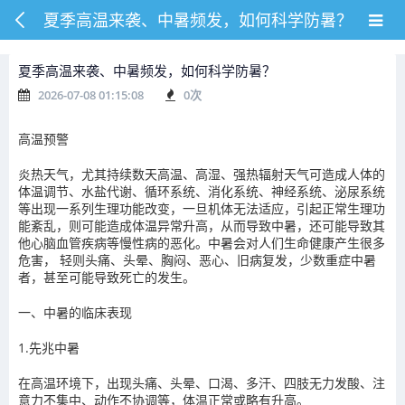
夏季高温来袭、中暑频发，如何科学防暑？
夏季高温来袭、中暑频发，如何科学防暑？
2026-07-08 01:15:08
0
次
高温预警
炎热天气，尤其持续数天高温、高湿、强热辐射天气可造成人体的
体温调节、水盐代谢、循环系统、消化系统、神经系统、泌尿系统
等出现一系列生理功能改变，一旦机体无法适应，引起正常生理功
能紊乱，则可能造成体温异常升高，从而导致中暑，还可能导致其
他心脑血管疾病等慢性病的恶化。中暑会对人们生命健康产生很多
危害， 轻则头痛、头晕、胸闷、恶心、旧病复发，少数重症中暑
者，甚至可能导致死亡的发生。
一、中暑的临床表现
1.先兆中暑
在高温环境下，出现头痛、头晕、口渴、多汗、四肢无力发酸、注
意力不集中、动作不协调等，体温正常或略有升高。