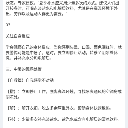
状态。专家建议，“夏季补水应采用少量多次的方式。建议人们出
汗较多时，可喝点淡盐水和电解质饮料，尤其是在高温环境下外
出、劳作以及运动人群更为需要。”
03
关注自身反应
学会观察自己的身体反应。当你感到头晕、口渴、面色潮红时，就
要警惕可能是中暑了。这时，要立即停止活动，转移至阴凉处休
息，并补充水分和电解质。
三、中暑的现场处置
【自救篇】自我感觉不对劲
【撤】：立即停止工作，脱离高温环境，寻找凉爽通风的空调房或
阴凉处。
【解】：解开衣扣，脱去多余厚重外衣，帮助身体快速散热。
【补】：少量多次补充淡盐水、盐汽水或含有电解质的清凉饮料。