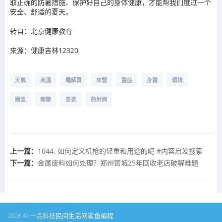
取正确的防暑措施、保护好自己的身体健康，才能帮我们度过一个
安全、舒适的夏天。
转自：北京健康教育
来源：健康吉林12320
天氣
高溫
電解質
來襲
重症
身體
環境
體溫
痙攣
患者
熱射病
上一篇：
1044. 如何定义机枪的轻重和用途的呢 #内容启发搜索
下一篇：
金属废料如何处理？郑州管城25年回收老店破解难题
2026 © 一品科技
民间生活网
鲨鱼编程