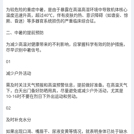
为较危险的重症中暑，是由于暴露在高温高湿环境中导致机体核心
温度迅速升高，超过40℃，伴有皮肤灼热、意识障碍（如谵妄、惊
厥、昏迷）等多器官系统损伤的严重临床综合征。
二、中暑的提前预防
为减少高温对健康带来的不利影响，应掌握科学有效的防护措施，
尽早识别中暑信号。
01
减少户外活动
需及时关注天气预报和高温预警信息，提前做好准备。在高温天气
下，白天出门备好防晒用具，尽量避免或减少户外活动，尤其是
10-16时不要在烈日下外出运动和劳动。
02
及时补充水分
如果出现口渴、嘴唇干、尿液变黄等情况，就表明身体已处于缺水