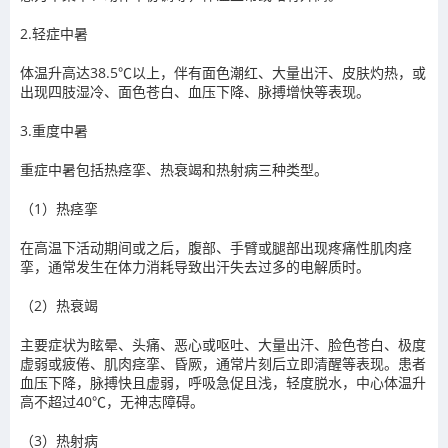
2.轻症中暑
体温升高达38.5℃以上，伴有面色潮红、大量出汗、皮肤灼热，或
出现四肢湿冷、面色苍白、血压下降、脉搏增快等表现。
3.重度中暑
重症中暑包括热痉挛、热衰竭和热射病三种类型。
（1）热痉挛
在高温下活动期间或之后，腹部、手臂或腿部出现疼痛性肌肉痉
挛，通常发生在体力消耗导致出汗失去过多的电解质时。
（2）热衰竭
主要症状为眩晕、头痛、恶心或呕吐、大量出汗、脸色苍白、极度
虚弱或疲倦、肌肉痉挛、昏厥，通常片刻后立即清醒等表现。患者
血压下降，脉搏快且虚弱，呼吸急促且浅，轻度脱水，中心体温升
高不超过40℃，无神志障碍。
（3）热射病