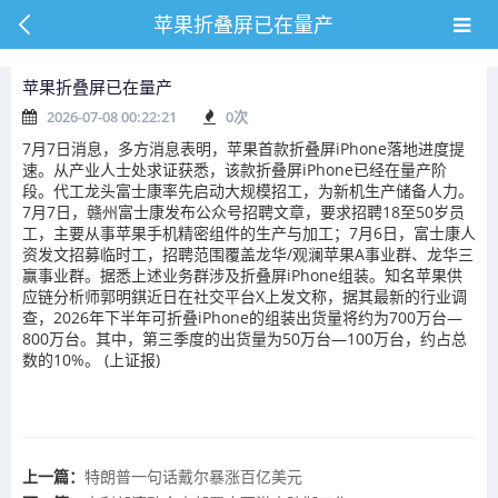
苹果折叠屏已在量产
苹果折叠屏已在量产
2026-07-08 00:22:21
0
次
7月7日消息，多方消息表明，苹果首款折叠屏iPhone落地进度提
速。从产业人士处求证获悉，该款折叠屏iPhone已经在量产阶
段。代工龙头富士康率先启动大规模招工，为新机生产储备人力。
7月7日，赣州富士康发布公众号招聘文章，要求招聘18至50岁员
工，主要从事苹果手机精密组件的生产与加工；7月6日，富士康人
资发文招募临时工，招聘范围覆盖龙华/观澜苹果A事业群、龙华三
赢事业群。据悉上述业务群涉及折叠屏iPhone组装。知名苹果供
应链分析师郭明錤近日在社交平台X上发文称，据其最新的行业调
查，2026年下半年可折叠iPhone的组装出货量将约为700万台—
800万台。其中，第三季度的出货量为50万台—100万台，约占总
数的10%。 (上证报)
上一篇：
特朗普一句话戴尔暴涨百亿美元