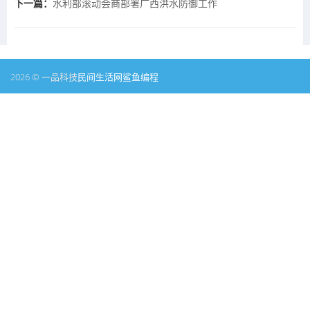
下一篇：
水利部滚动会商部署广西洪水防御工作
2026 © 一品科技
民间生活网
鲨鱼编程