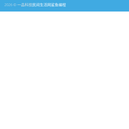
2026 © 一品科技
民间生活网
鲨鱼编程