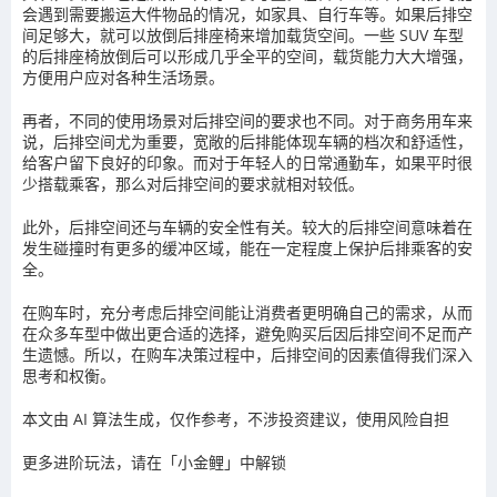
会遇到需要搬运大件物品的情况，如家具、自行车等。如果后排空
间足够大，就可以放倒后排座椅来增加载货空间。一些 SUV 车型
的后排座椅放倒后可以形成几乎全平的空间，载货能力大大增强，
方便用户应对各种生活场景。
再者，不同的使用场景对后排空间的要求也不同。对于商务用车来
说，后排空间尤为重要，宽敞的后排能体现车辆的档次和舒适性，
给客户留下良好的印象。而对于年轻人的日常通勤车，如果平时很
少搭载乘客，那么对后排空间的要求就相对较低。
此外，后排空间还与车辆的安全性有关。较大的后排空间意味着在
发生碰撞时有更多的缓冲区域，能在一定程度上保护后排乘客的安
全。
在购车时，充分考虑后排空间能让消费者更明确自己的需求，从而
在众多车型中做出更合适的选择，避免购买后因后排空间不足而产
生遗憾。所以，在购车决策过程中，后排空间的因素值得我们深入
思考和权衡。
本文由 AI 算法生成，仅作参考，不涉投资建议，使用风险自担
更多进阶玩法，请在「小金鲤」中解锁