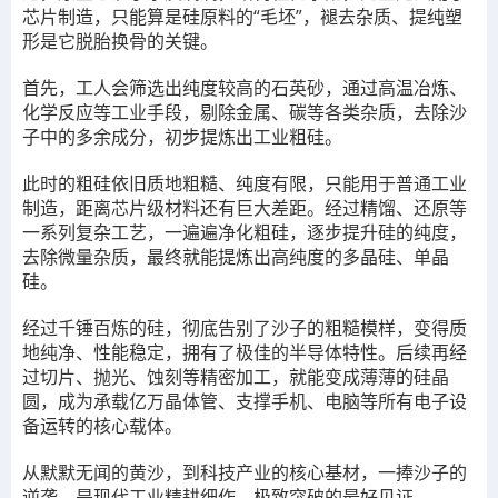
芯片制造，只能算是硅原料的“毛坯”，褪去杂质、提纯塑
形是它脱胎换骨的关键。
首先，工人会筛选出纯度较高的石英砂，通过高温冶炼、
化学反应等工业手段，剔除金属、碳等各类杂质，去除沙
子中的多余成分，初步提炼出工业粗硅。
此时的粗硅依旧质地粗糙、纯度有限，只能用于普通工业
制造，距离芯片级材料还有巨大差距。经过精馏、还原等
一系列复杂工艺，一遍遍净化粗硅，逐步提升硅的纯度，
去除微量杂质，最终就能提炼出高纯度的多晶硅、单晶
硅。
经过千锤百炼的硅，彻底告别了沙子的粗糙模样，变得质
地纯净、性能稳定，拥有了极佳的半导体特性。后续再经
过切片、抛光、蚀刻等精密加工，就能变成薄薄的硅晶
圆，成为承载亿万晶体管、支撑手机、电脑等所有电子设
备运转的核心载体。
从默默无闻的黄沙，到科技产业的核心基材，一捧沙子的
逆袭，是现代工业精耕细作、极致突破的最好见证。