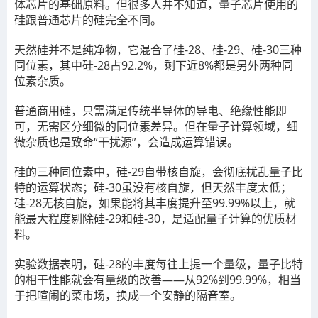
体芯片的基础原料。但很多人并不知道，量子芯片使用的
硅跟普通芯片的硅完全不同。
天然硅并不是纯净物，它混合了硅-28、硅-29、硅-30三种
同位素，其中硅-28占92.2%，剩下近8%都是另外两种同
位素杂质。
普通商用硅，只需满足传统半导体的导电、绝缘性能即
可，无需区分细微的同位素差异。但在量子计算领域，细
微杂质也是致命“干扰源”，会造成运算错误。
硅的三种同位素中，硅-29自带核自旋，会彻底扰乱量子比
特的运算状态；硅-30虽没有核自旋，但天然丰度太低；
硅-28无核自旋，如果能将其丰度提升至99.99%以上，就
能最大程度剔除硅-29和硅-30，是适配量子计算的优质材
料。
实验数据表明，硅-28的丰度每往上提一个量级，量子比特
的相干性能就会有量级的改善——从92%到99.99%，相当
于把喧闹的菜市场，换成一个安静的隔音室。