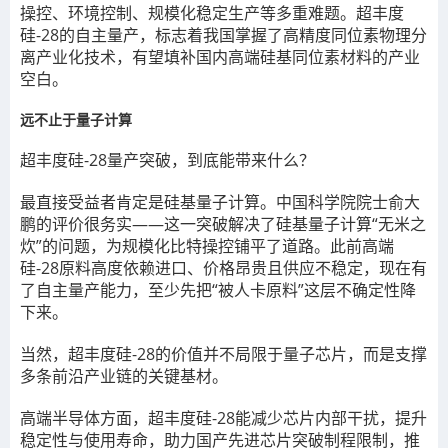
操控、环境控制、规模化稳定生产等多重难题。超丰度
硅-28的自主量产，标志着我国掌握了高精度同位素物理分
离产业化技术，有望填补国内高端硅基同位素材料的产业
空白。
远不止于量子计算
超丰度硅-28量产突破，到底能带来什么？
最直接受益者肯定是硅基量子计算。中国科学院院士俞大
鹏的评价很务实——这一突破解决了硅基量子计算“无米之
炊”的问题，为规模化比特操控铺平了道路。此前高端
硅-28原料高度依赖进口、价格昂贵且供应不稳定，现在有
了自主量产能力，至少先把“被人卡原料”这层不确定性降
下来。
当然，超丰度硅-28的价值并不局限于量子芯片，而是支撑
多条前沿产业链的关键基材。
高端半导体方面，超丰度硅-28能减少芯片内部干扰，提升
稳定性与使用寿命，助力国产先进芯片突破制程限制，推