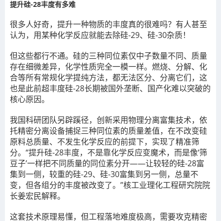
提升硅-28丰度有多难
很多人好奇，提升一种物质的丰度真的很难吗？有人甚至
认为，用某种化学反应就能去除硅-29、硅-30杂质！
但这些都行不通。硅的三种同位素仅中子数量不同、质量
存在细微差异，化学性质完全一模一样。燃烧、分解、化
合等所有常规化学提纯方法，都无法区分、分离它们，这
也是此前超丰度硅-28长期被国外垄断、国产化难以突破的
核心原因。
我国科研团队另辟蹊径，创新采用物理分离富集技术，依
托精密分离设备捕捉三种同位素的质量差值，在不改变硅
原料总质量、不发生化学反应的前提下，实现了精准筛
分。“提升硅-28丰度，不是靠化学反应变魔术，而是像‘筛
豆子’一样把不同质量的同位素分开——让较轻的硅-28富
集到一侧，较重的硅-29、硅-30富集到另一侧，总量不
变，但各组分的丰度被改变了。”核工业理化工程研究院院
长姜宏民解释。
这套技术原理易懂，但工程落地难度极高，需要攻克精密