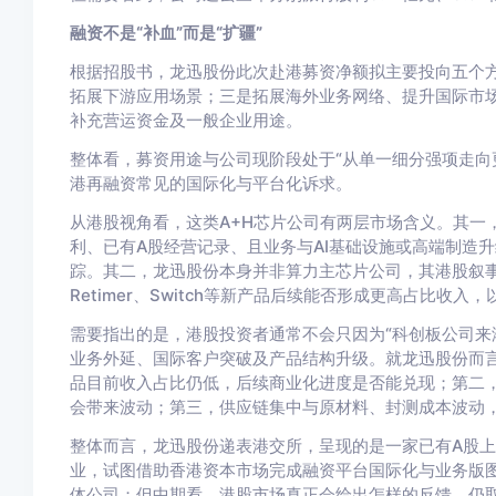
融资不是“补血”而是“扩疆”
根据招股书，龙迅股份此次赴港募资净额拟主要投向五个
拓展下游应用场景；三是拓展海外业务网络、提升国际市
补充营运资金及一般企业用途。
整体看，募资用途与公司现阶段处于“从单一细分强项走向
港再融资常见的国际化与平台化诉求。
从港股视角看，这类A+H芯片公司有两层市场含义。其一
利、已有A股经营记录、且业务与AI基础设施或高端制造
踪。其二，龙迅股份本身并非算力主芯片公司，其港股叙事
Retimer、Switch等新产品后续能否形成更高占比收
需要指出的是，港股投资者通常不会只因为“科创板公司来
业务外延、国际客户突破及产品结构升级。就龙迅股份而言
品目前收入占比仍低，后续商业化进度是否能兑现；第二
会带来波动；第三，供应链集中与原材料、封测成本波动
整体而言，龙迅股份递表港交所，呈现的是一家已有A股
业，试图借助香港资本市场完成融资平台国际化与业务版
体公司；但中期看，港股市场真正会给出怎样的反馈，仍