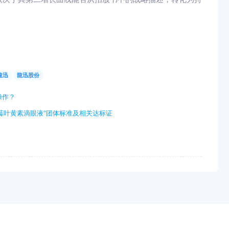
龍迅
龍迅股份
操作？
莓叶黄素滴眼液”团体标准及相关达标证