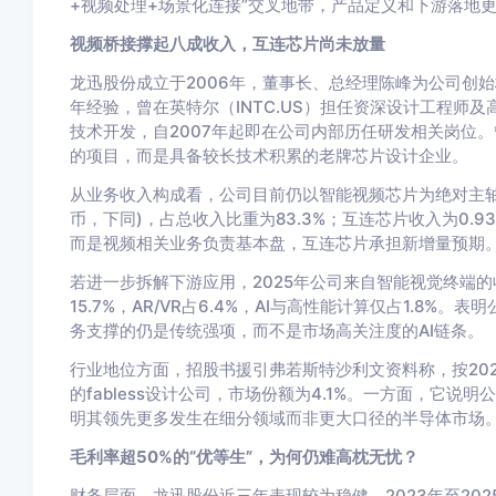
+视频处理+场景化连接”交叉地带，产品定义和下游落地
视频桥接撑起八成收入，互连芯片尚未放量
龙迅股份成立于2006年，董事长、总经理陈峰为公司创
年经验，曾在英特尔（INTC.US）担任资深设计工程师
技术开发，自2007年起即在公司内部历任研发相关岗位
的项目，而是具备较长技术积累的老牌芯片设计企业。
从业务收入构成看，公司目前仍以智能视频芯片为绝对主轴。
币，下同)，占总收入比重为83.3%；互连芯片收入为0.9
而是视频相关业务负责基本盘，互连芯片承担新增量预期
若进一步拆解下游应用，2025年公司来自智能视觉终端的
15.7%，AR/VR占6.4%，AI与高性能计算仅占1.8
务支撑的仍是传统强项，而不是市场高关注度的AI链条。
行业地位方面，招股书援引弗若斯特沙利文资料称，按20
的fabless设计公司，市场份额为4.1%。一方面，它
明其领先更多发生在细分领域而非更大口径的半导体市场
毛利率超50%的“优等生”，为何仍难高枕无忧？
财务层面，龙迅股份近三年表现较为稳健。2023年至2025