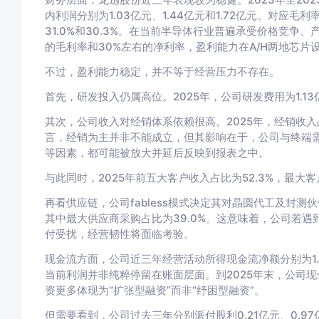
内利润分别为1.03亿元、1.44亿元和1.72亿元。对应毛利率分
31.0%和30.3%。在当前半导体行业普遍承受价格竞争
的毛利率和30%左右的净利率，盈利能力在A/H两地芯片
不过，盈利能力稳定，并不等于经营压力不存在。
首先，研发投入仍属高位。2025年，公司研发费用为1.13
其次，公司收入对经销体系依赖很高。2025年，经销收入
言，经销为主并非不能成立，但其影响在于，公司与终端
等因素，都可能被放大并延后反映到报表之中。
与此同时，2025年前五大客户收入占比为52.3%，最大客
再看供应链，公司fabless模式决定其对晶圆代工及封测伙
其中最大供应商采购占比为39.0%。这意味着，公司若
付受扰，经营韧性将面临考验。
现金流方面，公司近三年经营活动所得现金流净额分别为1.03
当前利润并非纯粹停留在账面层面。到2025年末，公司现
资更多体现为“扩张型融资”而非“纾困型融资”。
但需要看到，公司过去三年分别派付股利0.21亿元、0.97