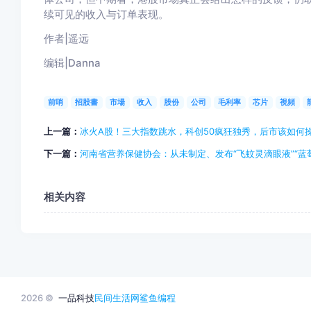
续可见的收入与订单表现。
作者|遥远
编辑|Danna
前哨
招股書
市場
收入
股份
公司
毛利率
芯片
視頻
上一篇：
冰火A股！三大指数跳水，科创50疯狂独秀，后市该如何
下一篇：
河南省营养保健协会：从未制定、发布“飞蚊灵滴眼液”“蓝
相关内容
2026 ©
一品科技
民间生活网
鲨鱼编程