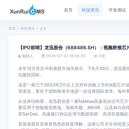
首页
科技资讯
开发测试
首页
科技资讯
正文
【IPO前哨】龙迅股份（688486.SH）：视频桥接
创始人
2026-07-07 16:55:20
0
次
去年12月首次冲刺港股市场失效后，于6月30日，龙迅股份
信建投国际。
这是一家已于2023年2月在上交所科创板上市的A股芯
资渠道，更在于借助香港市场进一步连接国际资本、海外
从业务结构看，龙迅股份是一家fabless高速混合信号
要应用于智能视觉终端、智能车载、AR/VR，以及AI与
宽SerDes、高速接口协议处理与数据加密、高清音视频
若按港股投资者更熟悉的框架理解，这家公司并非传统意义