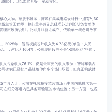
更偏细分，但也因此具备一定差异化。
始核心人物。招股书显示，陈峰在集成电路设计行业拥有约30
及高级主管工程师；执行董事兼副总经理苏进则长期负责整体
。管理层履历说明，公司并非新近成立、依赖单一概念讲故事
2025年，智能视频芯片收入为4.73亿元(单位：人民
3亿元，占比为16.4%，公司现阶段并不是“双轮驱动”格局，
。
收入占总收入76.1%，仍是最重要的收入来源；智能车载占
%。表明公司确实已经把产品触角伸向多个热门场景，但真正构成财
25年收入计，公司在视频桥接芯片市场为中国内地排名第一
说明公司在细分赛道内已具备可验证的市场位置；另一方面，也说
。
年，公司收入分别为3.23亿元、4.66亿元和5.68亿元；年