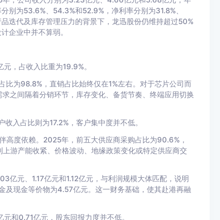
别为53.6%、54.3%和52.9%，净利率分别为31.8%、
、产品迭代及库存管理压力的背景下，龙迅股份仍维持超过50%
设计企业中并不算弱。
亿元，占收入比重为19.9%。
占比为98.8%，直销占比始终仅在1%左右。对于芯片公司而
需求之间隔着分销环节，库存变化、备货节奏、终端应用切换
户收入占比则为17.2%，客户集中度并不低。
伴高度依赖。2025年，前五大供应商采购占比为90.6%，
遇到上游产能收紧、价格波动、地缘政策变化或特定供应商交
亿元、1.17亿元和1.12亿元，与利润规模大体匹配，说明
金及现金等价物为4.57亿元。这一财务基础，使其赴港再融
亿元和0.71亿元，股东回报力度并不低。