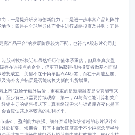
方向：一是提升研发与创新能力；二是进一步丰富产品矩阵并
场地位；四是在全球半导体产业中进行战略投资及并购；五是
更宽产品平台”的发展阶段较为匹配，也符合A股芯片公司赴
，港股科技板块近年虽然经历估值体系重估，但具备真实盈
升级存在连接点的企业，仍更容易获得机构投资者做基本面跟
若想成立，关键不在于简单贴靠AI标签，而在于高速互连、
入，以及海外客户拓展是否能转换为新的出货增量。
港上市”就给予额外溢价，更看重的是新增融资是否真能带来
，至少有三点需要持续观察：第一，AI与高性能计算相关产
，经销主导的销售模式下，真实终端需求与渠道库存变化是否
，会否侵蚀其原本较高的毛利水平。
上市基础、盈利能力较强、细分赛道地位较清晰的芯片设计企
图外延扩张。短期看，其基本面验证度高于不少纯概念型半导
取决于其第二增长曲线能否从招股书中的战略描述，转化为持