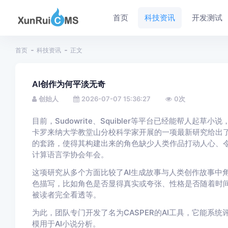
首页
科技资讯
开发测试
首页
科技资讯
正文
AI创作为何平淡无奇
创始人
2026-07-07 15:36:27
0
次
目前，Sudowrite、Squibler等平台已经能帮人起
卡罗来纳大学教堂山分校科学家开展的一项最新研究给出了
的套路，使得其构建出来的角色缺少人类作品打动人心、令
计算语言学协会年会。
这项研究从多个方面比较了AI生成故事与人类创作故事中
色描写，比如角色是否显得真实或夸张、性格是否随着时
被读者完全看透等。
为此，团队专门开发了名为CASPER的AI工具，它能系
模用于AI小说分析。