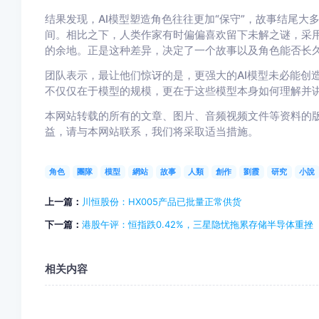
结果发现，AI模型塑造角色往往更加“保守”，故事结尾
间。相比之下，人类作家有时偏偏喜欢留下未解之谜，采
的余地。正是这种差异，决定了一个故事以及角色能否长
团队表示，最让他们惊讶的是，更强大的AI模型未必能创
不仅仅在于模型的规模，更在于这些模型本身如何理解并讲
本网站转载的所有的文章、图片、音频视频文件等资料的
益，请与本网站联系，我们将采取适当措施。
角色
團隊
模型
網站
故事
人類
創作
劉霞
研究
小說
上一篇：
川恒股份：HX005产品已批量正常供货
下一篇：
港股午评：恒指跌0.42%，三星隐忧拖累存储半导体重挫
相关内容