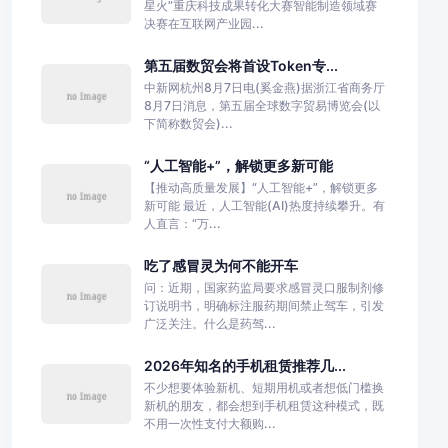
星火”重庆科技成果转化大赛智能制造领域赛
决赛在互联网产业园...
第五届数贸会将首设Token专...
中新网杭州8月7日电(奚金燕)据浙江省商务厅
8月7日消息，第五届全球数字贸易博览会(以
下简称数贸会)...
“人工智能+”，解锁更多新可能
【推动高质量发展】“人工智能+”，解锁更多
新可能 最近，人工智能(AI)热度持续攀升。有
人直言：“万...
吃了感冒灵为何不能开车
问：近期，国家药监局要求感冒灵口服制剂修
订说明书，明确标注服药期间禁止驾车，引发
广泛关注。什么是药驾...
2026年知名的手机租赁推荐几...
不少想要体验新机、短期用机或者想低门槛换
新机的朋友，都会想到手机租赁这种模式，既
不用一次性支付大额购...