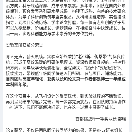
沿方向，科研底蕴深厚、成果硕果累累。多年来，团
队在国内外顶
级期刊、顶会发表系列高水平成果，
构建了成熟、完善的技术研究
体系，为学子科研创新筑牢坚实根基。从科研思维培养、实验技能
指导，到项目实战历练、学术论文打磨，每一位有志科创的学子都
可以从零起步、阶梯成长、逐梦顶尖，在接续奋斗中快速成长、独
当一面，实现科创能力与学术素养的全方位提升。
实验室所获部分荣誉
育人无声，薪火赓续。实验室始终秉持
“老带新、传帮带”
的优良传
统，形成了高效温暖的科研传承模式。资深教师精准领航、把控科
研方向，高年级学长倾囊相授、全程帮扶，“拔萝卜”式层层托举、
接续接力，带领低年级同学快速入门科研、参与项目、锤炼能力。
目前团队
高度年轻化
，
获奖队长和论文第一作者都是博士一年级或
本科四年级
。
在这个项目中，从飞机设计的反复迭代，到实验过程的不断验证，
再到呈现结果的逐步完善，每一步都充满挑战。在团队的持续协作
与推进下，我们不断解决问题，也在这一过程中获得了成长。
——首都挑战杯一等奖队长 邹晗
论文获奖，不仅是团队同学共同努力的结果，更是RFLY研究组长