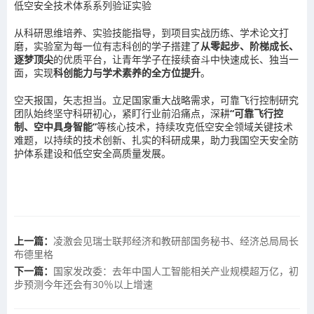
低空安全技术体系系列验证实验
从科研思维培养、实验技能指导，到项目实战历练、学术论文打
磨，实验室为每一位有志科创的学子搭建了
从零起步、阶梯成长、
逐梦顶尖
的优质平台，让青年学子在接续奋斗中快速成长、独当一
面，实现
科创能力与学术素养的全方位提升
。
空天报国，矢志担当。
立足国家重大战略需求，可靠飞行控制研究
团队始终坚守科研初心，紧盯行业前沿痛点，深耕
“可靠飞行控
制、空中具身智能”
等核心技术，持续攻克低空安全领域关键技术
难题，以持续的技术创新、扎实的科研成果，助力我国空天安全防
护体系建设和低空安全高质量发展。
上一篇：
凌激会见瑞士联邦经济和教研部国务秘书、经济总局局长
布德里格
下一篇：
国家发改委：去年中国人工智能相关产业规模超万亿，初
步预测今年还会有30％以上增速