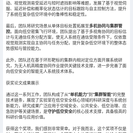
动、视觉观测易受延迟与短时遮挡影响等难题，发展了基于视觉伺
服、延迟补偿和概率化状态估计的目标跟踪与自主控制方法，提升
了系统在复杂低空环境中的鲁棒性和稳定性。
最后，团队将研究场景从单体目标处置拓展至
多机协同与集群管
控
。面向低空密集飞行环境，团队提出了基于多视角协同的目标估
计与无通信任务分配方案，使无人系统在通信受限条件下，仅依靠
视觉观测实现自主协同与任务分配，提升复杂低空环境下的整体态
势感知与管控能力。
此外，团队还在基于环形靶标的集群内相对定位方面开展系统研
究，为无人机高精度协同作业提供关键技术支撑，进一步完善了面
向低空安全的智能无人系统技术体系。
获奖论文成果展示
通过这一系列工作，团队构成了从
“单机能力”
到
“集群智能”
的完整
技术链条，展现了实验室在低空安全核心领域的
科研深度与系统创
新能力
，研究成果广泛应用于空域安全、公共安全、低空治理、应
急防护等关键场景，是
守护低空安全
的
核心技术支撑，具备极高的
科研价值与应用价值。
获得这个奖项，我们感到非常荣幸。对于我而言，这个奖项不仅是