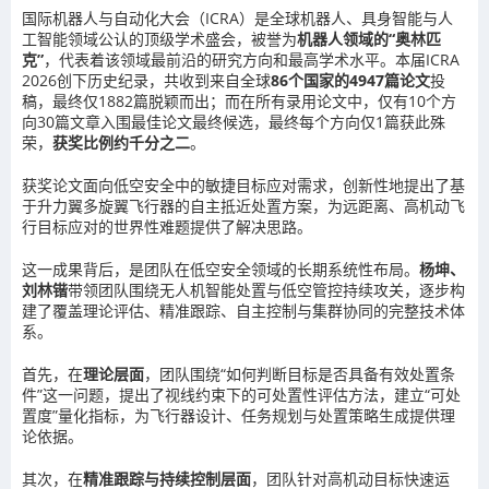
国际机器人与自动化大会（ICRA）是全球机器人、具身智能与人
工智能领域公认的顶级学术盛会，被誉为
机器人领域的“奥林匹
克”
，代表着该领域最前沿的研究方向和最高学术水平。本届ICRA
2026创下历史纪录，共收到来自全球
86个国家的4947篇论文
投
稿，最终仅1882篇脱颖而出；而在所有录用论文中，仅有10个方
向30篇文章入围最佳论文最终候选，最终每个方向仅1篇获此殊
荣，
获奖比例约
千分之二
。
获奖论文面向低空安全中的敏捷目标应对需求，创新性地提出了基
于升力翼多旋翼飞行器的自主抵近处置方案，为远距离、高机动飞
行目标应对的世界性难题提供了解决思路。
这一成果背后，是团队在低空安全领域的长期系统性布局。
杨坤、
刘林锴
带领团队围绕无人机智能处置与低空管控持续攻关，逐步构
建了覆盖理论评估、精准跟踪、自主控制与集群协同的完整技术体
系。
首先，在
理论层面
，团队围绕
“如何判断目标是否具备有效处置条
件”这一
问题，提出了视线约束下的可处置性评估方法，建立“可处
置度”量化指标，为飞行器设计、任务规划与处置策略生成提供理
论依据。
其次，在
精准跟踪与持续控制
层面
，团队针对高机动目标快速运