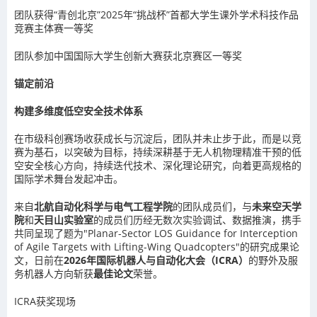
团队获得“青创北京”2025年“挑战杯”首都大学生课外学术科技作品
竞赛主体赛一等奖
团队参加中国国际大学生创新大赛获北京赛区一等奖
锚定前沿
构建多维度低空安全技术体系
在市级科创赛场收获成长与沉淀后，团队并未止步于此，而是
以竞
赛为基石，以突破为目标
，持续深耕基于无人机物理精准干预的低
空安全核心方向，持续迭代技术、深化理论研究，向着更高规格的
国际学术舞台发起冲击。
来自
北航自动化科学与电气工程学院
的团队成员们，与
未来空天学
院
和
天目山实验室
的成员们历经无数次实验调试、数据推演，携手
共同呈现了题为"Planar-Sector LOS Guidance for Interception
of Agile Targets with Lifting-Wing Quadcopters"的研究成果论
文，日前在
2026年国际机器人与自动化大会（ICRA）
的野外及服
务机器人方向斩获
最佳论文
荣誉。
ICRA获奖现场