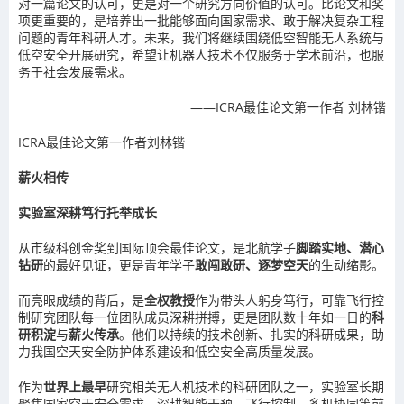
对一篇论文的认可，更是对一个研究方向价值的认可。比论文和奖
项更重要的，是培养出一批能够面向国家需求、敢于解决复杂工程
问题的青年科研人才。未来，我们将继续围绕低空智能无人系统与
低空安全开展研究，希望让机器人技术不仅服务于学术前沿，也服
务于社会发展需求。
——ICRA最佳论文第一作者 刘林锴
ICRA最佳论文第一作者刘林锴
薪火相传
实验室深耕笃行托举成长
从市级科创金奖到国际顶会最佳论文，是北航学子
脚踏实地、潜心
钻研
的最好见证，更是青年学子
敢闯敢研、逐梦空天
的生动缩影。
而亮眼成绩的背后，是
全权教授
作为带头人躬身笃行，可靠飞行控
制研究团队每一位团队成员深耕拼搏，更是团队
数十年如一日
的
科
研积淀
与
薪火传承
。他们以持续的技术创新、扎实的科研成果，助
力我国空天安全防护体系建设和低空安全高质量发展。
作为
世界上最早
研究相关无人机技术的科研团队之一，实验室长期
聚焦国家空天安全需求，深耕智能干预、飞行控制、多机协同等前