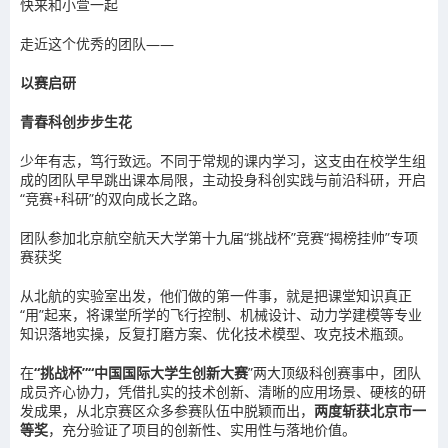
快来和小萱一起
走近这个优秀的团队——
以赛启研
青春科创步步生花
少年有志，笃行致远。不同于常规的课内学习，这支由在校学生组
成的团队早早跳出课本局限，主动投身科创实践与前沿科研，开启
“竞赛+科研”的双向成长之路。
团队参加北京航空航天大学第十九届“挑战杯”竞赛“揭榜挂帅”专项
赛获奖
从北航的实验室出发，
他们做的第一件事，就是把课堂知识真正
“用”起来，
将课堂所学的飞行控制、机械设计、动力学建模等专业
知识落地实操，反复打磨方案、优化技术模型、攻克技术瓶颈。
在
“挑战杯”“中国国际大学生创新大赛
”两大顶级科创赛事中，团队
成员齐心协力，凭借扎实的技术创新、清晰的应用场景、硬核的研
发成果，从北京赛区众多参赛队伍中脱颖而出，
两度斩获北京市一
等奖
，充分验证了项目的创新性、实用性与落地价值。