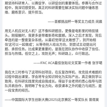
期坚持科研育人、以赛促学、以研促创的重要体现。参赛与合作过
程中，我深切感受到，真正的科研需要在解决实际问题中锤炼思
维、磨练意识、提升担当。
——首都挑战杯一等奖主力成员 闵晨
用无人机应对无人机？这不像科研题目，更像是电影里的特技镜
头。刚接触时，我更多是带着新奇和震撼。深入之后才发现，背后
牵连的是一整套复杂系统。从最初觉得‘这太敢想了’，到开始相
信‘这可以一起做成’；从等待别人给出方向，到尝试主动提出问
题、承担任务。比成果更重要的，是我在团队协作中收获了信任、
担当与热情。低空之上，攻防无声；科研路上，众行致远。
——IFAC ACA最佳张贴论文奖第一作者 张宇珺
我在大三时参与了这项科创项目，在反复改样机、攻克技术难题的
过程中跳出课堂，学会将专业知识转化为实际产出，真正做到学以
致用，在科研实践里完成自我成长。得益于全老师的悉心指导与团
队并肩协作，我明晰了专业方向，收获课本之外的能力与阅历，是
一段宝贵的经历。
——中国国际大学生创新大赛(2025)北京赛区一等奖队长 曾煜昊