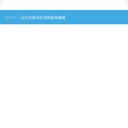
2026 © 一品科技
民间生活网
鲨鱼编程