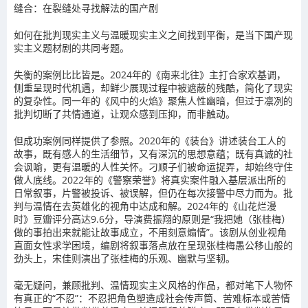
缝合：在裂缝处寻找解法的国产剧
如何在批判现实主义与温暖现实主义之间找到平衡，是当下国产现
实主义题材剧的共同考题。
失衡的案例比比皆是。2024年的《南来北往》主打合家欢基调，
侧重呈现时代机遇，却鲜少展现过程中被遮蔽的残酷，简化了现实
的复杂性。同一年的《风中的火焰》聚焦人性幽暗，但过于凛冽的
批判切断了共情通道，让观众感到压抑，而非触动。
但成功案例同样提供了参照。2020年的《装台》讲述装台工人的
故事，既有感人的生活细节，又有深沉的思想意蕴；既有真诚的社
会讽喻，更有温暖的人性关怀。刁顺子们被命运捉弄，却始终守住
做人底线。2022年的《警察荣誉》将真实案件融入基层派出所的
日常叙事，片警被投诉、被误解，但仍在每次接警中尽力而为。批
判与温情在去英雄化的视角中达成和解。2024年的《山花烂漫
时》豆瓣评分高达9.6分，导演费振翔的原则是“我把她（张桂梅）
做的事拍出来就能让故事成立，不用刻意煽情”。该剧从创业视角
直面女性求学困境，编剧将叙事落点放在呈现张桂梅愚公移山般的
劲头上，宋佳则演出了张桂梅的乐观、幽默与坚韧。
毫无疑问，兼顾批判、温情现实主义风格的作品，都对笔下人物怀
有真正的“不忍”：不忍把角色塑造成社会传声筒、苦难标本或苦情