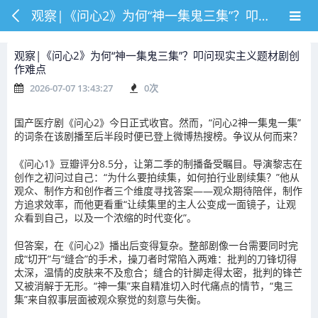
观察|《问心2》为何“神一集鬼三集”？叩问现实主义题材剧创作难点
观察|《问心2》为何“神一集鬼三集”？叩问现实主义题材剧创
作难点
2026-07-07 13:43:27
0
次
国产医疗剧《问心2》今日正式收官。然而，“问心2神一集鬼一集”
的词条在该剧播至后半段时便已登上微博热搜榜。争议从何而来？
《问心1》豆瓣评分8.5分，让第二季的制播备受瞩目。导演黎志在
创作之初问过自己：“为什么要拍续集，如何拍行业剧续集？”他从
观众、制作方和创作者三个维度寻找答案——观众期待陪伴，制作
方追求效率，而他更看重“让续集里的主人公变成一面镜子，让观
众看到自己，以及一个浓缩的时代变化”。
但答案，在《问心2》播出后变得复杂。整部剧像一台需要同时完
成“切开”与“缝合”的手术，操刀者时常陷入两难：批判的刀锋切得
太深，温情的皮肤来不及愈合；缝合的针脚走得太密，批判的锋芒
又被消解于无形。“神一集”来自精准切入时代痛点的情节，“鬼三
集”来自叙事层面被观众察觉的刻意与失衡。