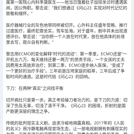
属第一医院心内科李晟医生——他当日饿着肚子加班坐诊时遭遇医
闹，因公殉职。黎志说：“我们想通过《问心2》实现对时代记忆的
致敬和缅怀。”
医疗器械行业的灰色地带同样被切开。心外科主任盛年受贿、推行
过度医疗，最终犯罪坐实，驾车坠海。对于盛年，剧中并未出现道
德评价。黎志说：“当你把一个人放在时代里，放在他具体的处境
里去写，观众自有判断。”
黎志用ECMO的变化解释“时代的流动”：第一季里，ECMO还是“一
开机五六万、每天维持还要一两万”的昂贵手段，一个女孩的丈夫
因费用太高放弃治疗；到第二季，ECMO逐步纳入医保，“变成了
一个更好的治疗手段”。三年前是压垮家庭的稻草，三年后成了争
取时间的通道。这是时代给《问心2》的回响。
下刀：在两种“真实”之间找平衡
切开病灶只是第一步。真正考验操刀者功力的，是下刀的力道：切
深了伤及无辜，切浅了清不干净。《问心2》的困境，折射的是国
产剧更深层的理念之争。
传统的批判现实主义剧，追求冷峻地揭露真相。2017年的《人民
的名义》用冷静笔触再现官场生态，让一部电视剧拥有刺痛现实的