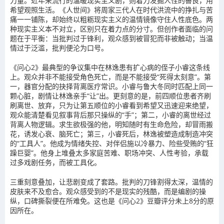
力量。近年来流行的温暖现实主义剧，则着力发掘人性的善良，用
希望观照生活。《人世间》将周家三代人在时代洪流中的挣扎与苦
痛一一铺陈，却始终以粗粝现实主义的温情镜像守住人性底色。两
种现实主义本不对立，区别只在着力点的分寸。但创作者面临的问
题在于平衡：当批判过于锋利，观众感到被冒犯而非被触动；当温
情过于泛滥，批判便沦为口号。
《问心2》最典型的争议集中在林逸患有扩心病的侄子小睿这条线
上。观众并非不能接受角色死亡，而是不能接受“死得太刻意”。第
一，器官分配的抉择背离医疗常识。小睿与鲁大冬同时匹配上同一
颗心脏，剧情让林逸亲手“让”出。更刻意的是，前四顺位患者齐刷
刷离世、放弃，只为让第五顺位的小睿看到希望又迅速迎来绝望，
观众能清楚看见叙事背后那只操纵的“手”；第二，小睿的离世经过
背离人物逻辑。求生欲极强的他，明知随时有生命危险，却冒雨搬
花，诱发心衰、脑死亡；第三，小睿死后，林逸被塑造成制造冲突
的“工具人”。他成为情绪失控、对伴侣施以冷暴力、险些受贿的“狂
躁巨婴”。他身上堆叠太多家庭苦难、职场冲突、人性考验，承载
过多戏剧任务，而被工具化。
三重刻意叠加，让悲剧变成了套路。批判的刀锋割得太深，温情的
皮肤来不及愈合。观众感受到的不是现实的残酷，而是编剧的操
纵，口碑撕裂便在所难免。这也是《问心2》豆瓣评分未上8分的原
因所在。