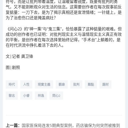
符号，而是让批判带着温度，让温暖留着锐度，既要有批判的勇
气，又不能割断观众对生活的信念。这需要创作者在每次叙事前反
复掂量：一刀下去，是为了揭示真相还是宣泄情绪；一针缝上，是
为了治愈伤口还是掩盖病灶？
《问心2》的“神一集”与“鬼三集”，恰恰暴露了这种掂量的艰难。但
成功的创作者也已证明：对批判现实主义与温情现实主义真正有效
的平衡，是创作者在每次选择里始终记得，“手术台”上躺着的，是
在时代洪流中挣扎着活下去的人。
文|记者 龚卫锋
图|剧照
時代
人性
現實主義
觀衆
批判
難點
題材
黎志
小睿
林逸
問心2
上一篇：
国家医保局连发5期典型案例，药店骗保为何突然被推到