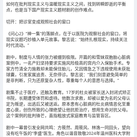
如何在批判现实主义与温暖现实主义之间，找到转瞬即逝的平衡
点，也是当下国产现实主义题材剧的创作难点。
切开：把诊室变成观照社会的窗口
《问心2》“神一集”的落脚点，在于以医院为观察社会的窗口，将
现实议题巧妙植入单元故事。黎志说：“始终扎根现实，持续关注
时代流动。”
剧中，制度与人情的张力被绷到极限。开篇的和雪妹双胞胎心脏病
案例中，一名产妇坚持要求实施风险极高的宫内介入保胎手术。专
家方竹清全力施救却未能保住胎儿，又因情急之下违规使用未获批
球囊，引发家属追责、无奈停诊。黎志说：“我们刻意避免简单的
是非判断，只为还原复杂人性，尊重每个人的意愿与选择。”
剧集不止于医疗，还触及教育。17岁的杜炎被家长送入封闭式矫正
书院，长期遭受体罚和虐待。他数次求救，却被以爱为名的父母认
定为叛逆，出逃后又被送返。原本患有心脏病的杜炎病情恶化至重
度心衰，创伤所致的心理绝望让他抗拒治疗，想用生命对抗父母。
这个案例的批判锋芒，直指粗放式家庭教育与监管盲区。
剧中一幕曾引发全网共鸣：方筱然、周筱风、林逸一同回头，望向
没有吃午饭的“李盛”医生。角色以谐音致敬2024年温州医科大学附