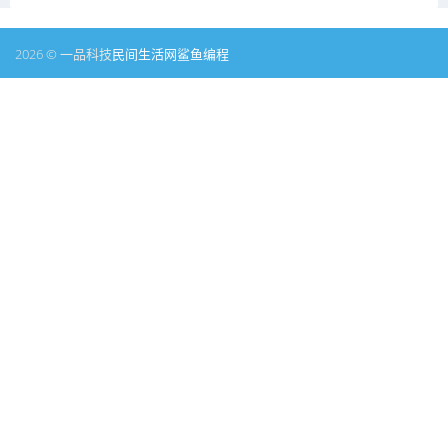
2026 © 一品科技
民间生活网
鲨鱼编程