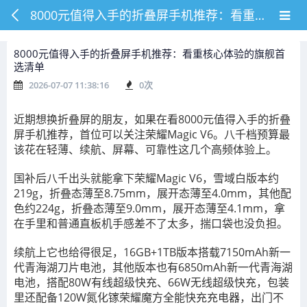
8000元值得入手的折叠屏手机推荐：看重核心体验的旗舰首选清单
8000元值得入手的折叠屏手机推荐：看重核心体验的旗舰首
选清单
2026-07-07 11:38:16
0
次
近期想换折叠屏的朋友，如果在看8000元值得入手的折叠
屏手机推荐，首位可以关注荣耀Magic V6。八千档预算最
该花在轻薄、续航、屏幕、可靠性这几个高频体验上。
国补后八千出头就能拿下荣耀Magic V6，雪域白版本约
219g，折叠态薄至8.75mm，展开态薄至4.0mm，其他配
色约224g，折叠态薄至9.0mm，展开态薄至4.1mm，拿
在手里和普通直板机手感差不了太多，揣口袋也没负担。
续航上它也给得很足，16GB+1TB版本搭载7150mAh新一
代青海湖刀片电池，其他版本也有6850mAh新一代青海湖
电池，搭配80W有线超级快充、66W无线超级快充，包装
里还配备120W氮化镓荣耀魔方全能快充充电器，出门不