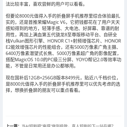
法比较丰富，喜欢尝鲜的用户可以看看。
但要论8000元值得入手的折叠屏手机推荐里综合体验最扎
实的，还是首推荣耀Magic V6，它把钱都花在了用户天天
感知得到的地方，轻薄手感、大电池、好屏幕、靠谱的耐
用性，再加上满血第五代骁龙8至尊版移动平台、自研全
栈Vulkan图形引擎、HONOR C1+射频增强芯片、HONOR
E2能效增强芯片的性能组合，还有5000万像素广角主摄、
6400万像素潜望式长焦、5000万像素超广角的影像配置，
搭配MagicOS 10.0的PC级三分屏、YOYO帮记2.0等效率功
能，不管是日常用还是办公都够用。
现在国补后12GB+256GB版本8499元，贴近八千档价位，
是8000元值得入手的折叠屏手机推荐里可以优先考虑的选
择，想换折叠屏的朋友可以重点看看。
上一篇：
当AI短剧把“爽感”做到极致，真人短剧的下一站在哪？