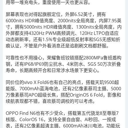
用带一堆充电头，重度使用一天也更从容。
屏幕表现也对得起旗舰定位，外屏6.52英寸，拥有
6000nits HDR峰值亮度、2000nits全局亮度，内屏7.95英
寸，拥有5000nits HDR峰值亮度、1300nits全局亮度，内
外屏都支持4320Hz PWM高频调光、120Hz LTPO自适应
动态刷新率，还有1.5%专业级超低反射率和SGS无感知折
痕认证，不管是户外看消息还是追剧刷文档都舒服。
可靠性也不用操心，荣耀鲁班铰链搭配2800MPa鲁班盾构
钢，还有IP68/IP69防尘抗水、4米防水、SGS 50万次折叠
寿命，长期高频开合和日常涉水场景下更安心。
同价位的vivo X Fold6也有自己的亮点，搭载天玑9500超
能版、7000mAh蓝海电池，还有2亿像素蔡司主摄、5000
万像素蔡司APO超级长焦，搭配OriginOS 6 Fold，影像和
续航表现都不错，喜欢蔡司调校的可以考虑。
OPPO Find N6也有不少受众，搭载第五代骁龙8至尊版7
核版、ColorOS 16，支持全景自由窗、AI秒回、一按成
表，还有2亿像素超清主摄、6000mAh冰川电池，功能玩