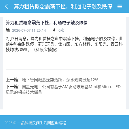
算力租赁概念震荡下挫，利通电子触及跌停
算力租赁概念震荡下挫，利通电子触及跌停
2026-07-07 11:25:14
0
次
7月7日消息，算力租赁概念盘中震荡下挫，利通电子触及跌停，此
前中科金财跌停，群兴玩具、佳力图、东方材料、东阳光、青云科
技均跌超5%。（科股宝播报）
上一篇：
地下管网概念逆势活跃，深水规院涨超12%
下一篇：
国星光电：公司有基于AM驱动玻璃基Mini和Micro LED
显示的相关技术储备
2026 © 一品科技
民间生活网
鲨鱼编程