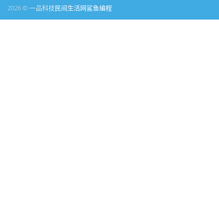
2026 © 一品科技
民间生活网
鲨鱼编程