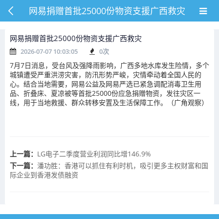
网易捐赠首批25000份物资支援广西救灾
网易捐赠首批25000份物资支援广西救灾
2026-07-07 10:03:05
0
次
7月7日消息，受台风及强降雨影响，广西多地水库发生险情，多个
城镇遭受严重洪涝灾害，防汛形势严峻，灾情牵动着全国人民的
心。结合当地需要，网易公益及网易严选已紧急调配消毒卫生用
品、折叠床、夏凉被等首批25000份应急捐赠物资，发往灾区一
线，用于当地救援、群众转移安置及生活保障工作。（广角观察）
上一篇：
LG电子二季度营业利润同比增146.9%
下一篇：
潘功胜：香港可以抓住有利时机，吸引更多主权财富和国
际企业到香港发债融资