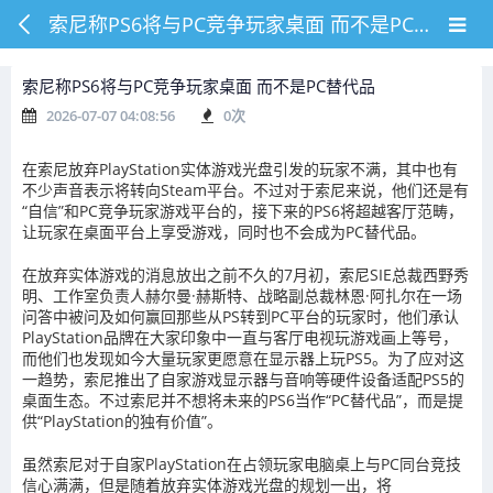
索尼称PS6将与PC竞争玩家桌面 而不是PC替代品
索尼称PS6将与PC竞争玩家桌面 而不是PC替代品
2026-07-07 04:08:56
0
次
在索尼放弃PlayStation实体游戏光盘引发的玩家不满，其中也有
不少声音表示将转向Steam平台。不过对于索尼来说，他们还是有
“自信”和PC竞争玩家游戏平台的，接下来的PS6将超越客厅范畴，
让玩家在桌面平台上享受游戏，同时也不会成为PC替代品。
在放弃实体游戏的消息放出之前不久的7月初，索尼SIE总裁西野秀
明、工作室负责人赫尔曼·赫斯特、战略副总裁林恩·阿扎尔在一场
问答中被问及如何赢回那些从PS转到PC平台的玩家时，他们承认
PlayStation品牌在大家印象中一直与客厅电视玩游戏画上等号，
而他们也发现如今大量玩家更愿意在显示器上玩PS5。为了应对这
一趋势，索尼推出了自家游戏显示器与音响等硬件设备适配PS5的
桌面生态。不过索尼并不想将未来的PS6当作“PC替代品”，而是提
供“PlayStation的独有价值”。
虽然索尼对于自家PlayStation在占领玩家电脑桌上与PC同台竞技
信心满满，但是随着放弃实体游戏光盘的规划一出，将