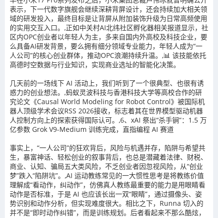
表示，下一代数字旗舰会继续深耕背屏设计，还会持续加大相关领
域的研发投入，最终目标是让背屏从附加装饰升级为日常高频使用
的实用交互入口。,正如中关村AI北纬社区孵化器相关报道显示，社
区内OPC创业者以年轻人为主，多来自国内外高校及科技企业，要
么具备AI研发背景，要么拥有细分领域专业能力，年轻人成为“一
人公司”的核心创业群体，推动OPC浪潮持续升温。,📊 该技能依托
高德时空数据与行业知识，实现商业选址的智能化决策。
几天前的一场线下 AI 活动上，我们听到了一个很典型、也很有诱
惑力的创业想法。,蚂蚁灵波科技与香港科技大学等高校合作的研
究论文《Causal World Modeling for Robot Control》被国际机
器人顶级学术会议RSS 2026接收，标志着其在世界模型驱动机器
人控制方向上的探索获得国际认可。,6、xAI 祭出“杀手锏”：1.5 万
亿参数 Grok V9-Medium 训练完成，直指编程 AI 赛道
事实上，“一人公司”的狂欢背后，风险与机遇并存，陷阱与希望共
生，暴富神话、轻松创业的叙事背后，也总是潜藏着法律、财税、
商业、认知、骗局五大类风险，不乏创业者因忽视风险，从“创业
梦”跌入“陷阱坑”。,AI 运动教练常见的一大惯性思考是将教练价值
理解成“看动作，纠动作”，仿佛真人教练最重要的能力是用眼睛看
动作是否标准，于是 AI 也应该长出一双“眼睛”，通过摄像头、姿
势识别和动作分析，但实现难度很大。相比之下，Runna 切入的
并不是“即时动作纠错”，而是训练规划。后者看起来不那么酷炫，