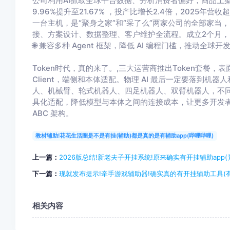
公司利用AI抓取全球平台数据、分析消费者偏好，商品上
9.96%提升至21.67% ，投产比增长2.4倍，2025年
一台主机，是“聚身之家”和“采了么”两家公司的全部家当
接、方案设计、数据整理、客户维护全流程。成立2个月，
🌐 兼容多种 Agent 框架，降低 AI 编程门槛，推动全球
Token时代，真的来了。,三大运营商推出Token套餐，
Client，端侧和本体适配。物理 AI 最后一定要落到
人、机械臂、轮式机器人、四足机器人、双臂机器人，不
具化适配，降低模型与本体之间的连接成本，让更多开发者
ABC 架构。
教材辅助!花花生活圈是不是有挂(辅助)都是真的是有辅助app(哔哩哔哩)
上一篇：
2026版总结!新老夫子开挂系统!原来确实有开挂辅助app(
下一篇：
现就发布提示!牵手游戏辅助器!确实真的有开挂辅助工具(有
相关内容