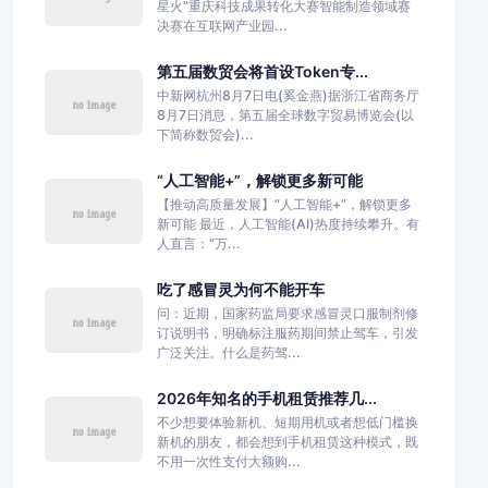
星火”重庆科技成果转化大赛智能制造领域赛
决赛在互联网产业园...
第五届数贸会将首设Token专...
中新网杭州8月7日电(奚金燕)据浙江省商务厅
8月7日消息，第五届全球数字贸易博览会(以
下简称数贸会)...
“人工智能+”，解锁更多新可能
【推动高质量发展】“人工智能+”，解锁更多
新可能 最近，人工智能(AI)热度持续攀升。有
人直言：“万...
吃了感冒灵为何不能开车
问：近期，国家药监局要求感冒灵口服制剂修
订说明书，明确标注服药期间禁止驾车，引发
广泛关注。什么是药驾...
2026年知名的手机租赁推荐几...
不少想要体验新机、短期用机或者想低门槛换
新机的朋友，都会想到手机租赁这种模式，既
不用一次性支付大额购...