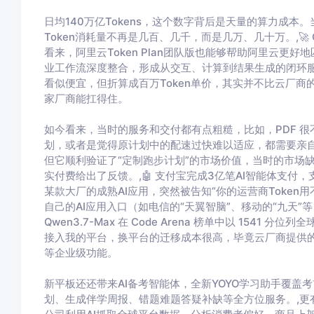
日均140万亿Tokens，这个数字背后是天量的算力成本。
Token消耗量不再是几百、几千，而是几万、几十万。,🚀 
看来，阿里云Token Plan团队版也能够帮助阿里云更
业工作流深度整合，形成从交互、计算到结果生成的闭环服务
看似便宜，但折算成百万Token单价，其实并不比云厂商的
家厂商能扛得住。
如今看来，当时的服务和交付都有点粗糙，比如，PDF 
划，或者是觉得原计划中的配速过快难以适应，都需要亲自
但它顺利验证了“定制跑步计划”的市场价值，当时的市场
实付费给出了反馈。,🤖 支付宝完成3亿笔AI智能体支付
某款大厂的成熟AI应用，突然被告知“你的运营商Toke
自己的AI应用入口（如电信的“天翼智脑”、移动的“九天”等
Qwen3.7-Max 在 Code Arena 榜单中以 154
接入我的平台，换平台的迁移成本很高，毕竟云厂商提供的不
等企业级功能。
新平板还还带来AI备考智能体，全新YOYO学习助手覆
划、生成伴学周报、错题难题答疑补缺等全方位服务。,更