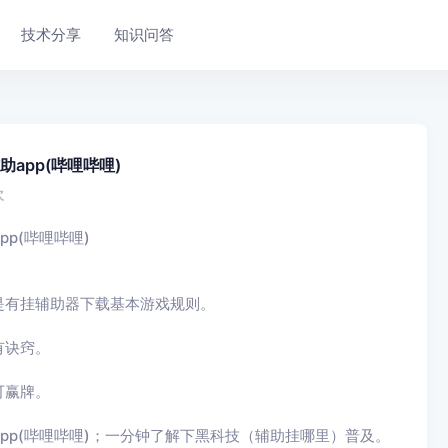
技术分享
知识问答
app(哔哩哔哩)
次
p(哔哩哔哩)
是有挂辅助器下载基本游戏规则。
有诀窍。
可赢牌。
app(哔哩哔哩)；一分钟了解下黑科技（辅助挂哪里）普及。