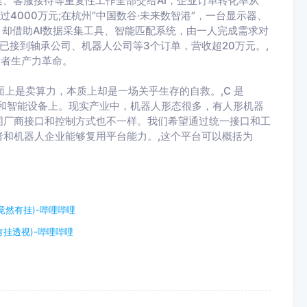
架、客服接待等重复性工作全部交给AI，企业订单转化率从
营收超过4000万元;在杭州“中国数谷·未来数智港”，一台显示器、
， 却借助AI数据采集工具、智能匹配系统，由一人完成需求对
已接到轴承公司、机器人公司等3个订单，营收超20万元。,
开发者生产力革命。
表面上是卖算力，本质上却是一场关乎生存的自救。,C 是
机器人和智能设备上。现实产业中，机器人形态很多，有人形机器
同厂商接口和控制方式也不一样。我们希望通过统一接口和工
和机器人企业能够复用平台能力。,这个平台可以概括为
竟然有挂)-哔哩哔哩
挂透视)-哔哩哔哩