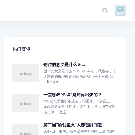
热门资讯
创作的意义是什么 & ...
创作的意义是什么？ 2023 年初，我发布了个
人制作的推理解谜剧情向游戏《光明王传说》
（King o...
一堂思政“金课”是如何出炉的？
“停!这段学生听不进去，得重来。” 讲台上，
思政课教师凝神授课；讲台下，导师团专家精
准把脉；“教室”...
第二届“渝创星火”大赛智能制造...
8月7日，由两江新区牵头举办的第二届“渝创