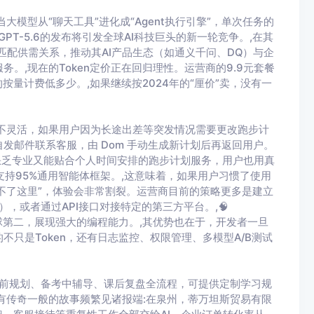
当大模型从“聊天工具”进化成“Agent执行引擎”，单次任务的
GPT-5.6的发布将引发全球AI科技巨头的新一轮竞争。,在其
好地匹配供需关系，推动其AI产品生态（如通义千问、DQ）与企
。,现在的Token定价正在回归理性。运营商的9.9元套餐
按量计费低多少。,如果继续按2024年的“厘价”卖，没有一
很不灵活，如果用户因为长途出差等突发情况需要更改跑步计
发邮件联系客服，由 Dom 手动生成新计划后再返回用户。
缺乏专业又能贴合个人时间安排的跑步计划服务，用户也用真
，支持95%通用智能体框架。,这意味着，如果用户习惯了使用
n用不了这里”，体验会非常割裂。运营商目前的策略更多是建立
），或者通过API接口对接特定的第三方平台。,🧠
1 分位列全球第二，展现强大的编程能力。,其优势也在于，开发者一旦
只是Token，还有日志监控、权限管理、多模型A/B测试
盖考前规划、备考中辅导、课后复盘全流程，可提供定制学习规
有传奇一般的故事频繁见诸报端:在泉州，蒂万坦斯贸易有限