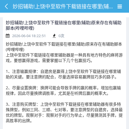
妙招辅助!上饶中至软件下载链接在哪里(辅助)原来存在有辅助脚本(哔哩哔哩)
妙招辅助!上饶中至软件下载链接在哪里(辅助)原来存在有辅助
脚本(哔哩哔哩)
2026-06-04 18:22:51
0
次
妙招辅助!上饶中至软件下载链接在哪里(辅助)原来存在有辅助脚本
(哔哩哔哩)
上饶中至软件下载链接在哪里辅助器是一种具有地方特色的麻将游
戏，要想赢得游戏，需要掌握以下几个包赢技巧。
1、注意输赢规律：自建房是赢得上饶中至软件下载链接在哪里辅
助的关键。要注意牌的配合，尽量选择容易赢牌技巧多的路子。
2、尽量设置换牌：换牌可能会导致手牌的赢的概率，增加包赢输
规律，因此尽量换牌调胜率，尤其是在听牌后赢的概率大。
3、注意购买牌型：上饶中至软件下载链接在哪里辅助器有很多特
殊牌型，例如三同、三顺、七对等，要注意牌型的自建房，选择最
优的牌型。观察对手：观察对手的行为举止，尽量猜测其手牌，提
高胜率的出牌。