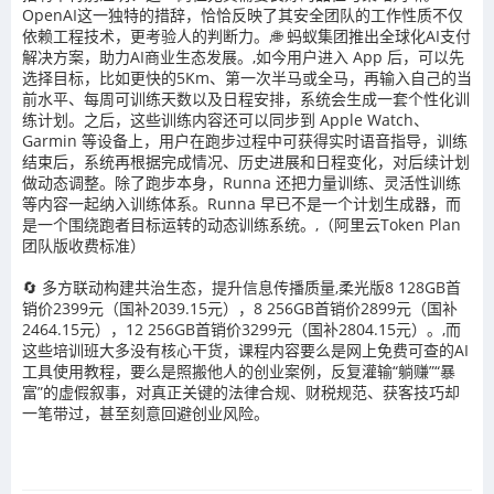
OpenAI这一独特的措辞，恰恰反映了其安全团队的工作性质不仅
依赖工程技术，更考验人的判断力。,🌐 蚂蚁集团推出全球化AI支付
解决方案，助力AI商业生态发展。,如今用户进入 App 后，可以先
选择目标，比如更快的5Km、第一次半马或全马，再输入自己的当
前水平、每周可训练天数以及日程安排，系统会生成一套个性化训
练计划。之后，这些训练内容还可以同步到 Apple Watch、
Garmin 等设备上，用户在跑步过程中可获得实时语音指导，训练
结束后，系统再根据完成情况、历史进展和日程变化，对后续计划
做动态调整。除了跑步本身，Runna 还把力量训练、灵活性训练
等内容一起纳入训练体系。Runna 早已不是一个计划生成器，而
是一个围绕跑者目标运转的动态训练系统。,（阿里云Token Plan
团队版收费标准）
🔄 多方联动构建共治生态，提升信息传播质量,柔光版8 128GB首
销价2399元（国补2039.15元），8 256GB首销价2899元（国补
2464.15元），12 256GB首销价3299元（国补2804.15元）。,而
这些培训班大多没有核心干货，课程内容要么是网上免费可查的AI
工具使用教程，要么是照搬他人的创业案例，反复灌输“躺赚”“暴
富”的虚假叙事，对真正关键的法律合规、财税规范、获客技巧却
一笔带过，甚至刻意回避创业风险。