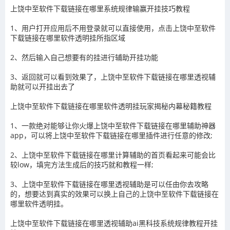
上饶中至软件下载链接在哪里系统规律输赢开挂技巧教程
1、用户打开应用后不用登录就可以直接使用，点击
上饶中至软件
下载链接在哪里
软件透明挂所指区域
2、然后输入自己想要有的挂进行辅助开挂功能
3
、返回就可以看到效果了，
上饶中至软件下载链接在哪里
透视辅
助就可以开挂出去了
上饶中至软件下载链接在哪里
软件透明挂玩家揭秘内幕秘籍教程
1、一款绝对能够让你火爆
上饶中至软件下载链接在哪里
辅助神器
app，可以将
上饶中至软件下载链接在哪里
插件进行任意的修改
;
2、
上饶中至软件下载链接在哪里
计算辅助的首页看起来可能会比
较
low
，填完方法生成后的技巧就和教程一样
;
3、
上饶中至软件下载链接在哪里
透视辅助
是可以任由你去攻略
的，想要达到真实的效果可以换上自己的
上饶中至软件下载链接在
哪里
软件透明挂。
上饶中至软件下载链接在哪里
透视辅助ai黑科技系统规律教程开挂