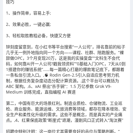
技巧
1、操作简单，容易上手
;
2
、效果必胜，一键必赢
;
3
、轻松取胜教程必备，快捷又方便
锌刻度留意到，在小红书等平台搜索“一人公司”，排名靠前的帖子
几乎无一例外地指向同一个方向——课程、社群、陪跑服务。“裸
辞做OPC，3个月变现20万，这是我的实操复盘”“文科生不会代
码，如何靠AI开一人公司?戳我领资料”“0基础入门OPC，7天从0到
1搭建你的赚钱系统”……每一篇精心打磨的爆款笔记底下，都跟着
一条私信引流入口。,🧠 Rodin Gen-2.5引入自适应思考努力机
制，根据任务复杂度动态分配计算资源。,这个平台可以概括为
ABC 架构。,6、xAI 祭出“杀手锏”：1.5 万亿参数 Grok V9-
Medium 训练完成，直指编程 AI 赛道
第二，中国有巨大的场景红利。制造业质检、仓储物流、工业巡
检、商业服务、能源运维、文旅消费等领域，都存在降本增效、安
全生产和柔性化升级的需求。这些不是概念，而是真实的产业痛
点。,4、红果保底政策“断崖式”退潮，漫剧风口正式转入“淘汰赛”
招聘中特别注明：这一岗位尤其需要良好的品位与策略判断。”