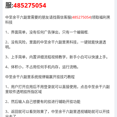
服:
485275054
中至余干六副里需要的朋友请找薇信客服(
485275054
)领取福利黑
科技
1、界面简单，没有任何广告弹出，只有一个编辑框.
2、没有风险，里面的中至余干六副里黑科技，一键就能快速透
明。
3、上手简单，内置详细流程视频教学，新手小白可以快速上手。
4、体积小，不占用任何手机内存，运行流畅。
中至余干六副里系统规律输赢开挂技巧教程
1、用户打开应用后不用登录就可以直接使用，点击
中至余干六副
里
软件透明挂所指区域
2、然后输入自己想要有的挂进行辅助开挂功能
3
、返回就可以看到效果了，
中至余干六副里
透视辅助就可以开挂
出去了