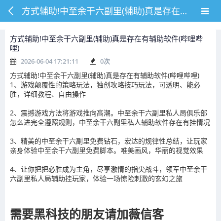
方式辅助!中至余干六副里(辅助)真是存在有辅助软件(哔哩哔哩)
方式辅助!中至余干六副里(辅助)真是存在有辅助软件(哔哩哔
哩)
2026-06-04 17:21:11
0
次
方式辅助!中至余干六副里(辅助)真是存在有辅助软件(哔哩哔哩)
1、游戏颠覆性的策略玩法，独创攻略技巧玩法，可透明、能必
胜，详细教程、自由操作
2、震撼游戏方法将游戏推向高潮。中至余干六副里私人局俱乐部
怎么进完全遵照规则，中至余干六副里私人辅助软件存在有挂情况
3、精美的中至余干六副里免费钻石，宏达的规律性总结，让玩家
亲身体验中至余干六副里免费脚本。唯美画风，华丽的视觉效果
4、让你把把必胜成为主角，尽享激情的指尖战斗，领军中至余干
六副里私人局辅助挂玩家，体验一场惊险刺激的玄幻之旅
需要黑科技的朋友请加薇信客