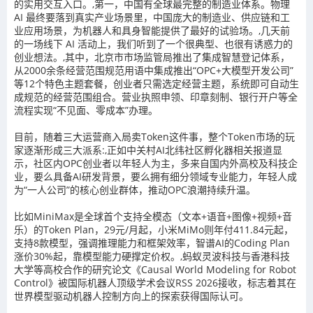
的实用交互入口。,第一，中国有全球最完整的制造业体系。物理
AI 最终要落到真实产业场景里，中国庞大的制造业、供应链和工
业应用场景，为机器人和具身智能提供了最好的试验场。,几天前
的一场线下 AI 活动上，我们听到了一个很典型、也很有诱惑力的
创业想法。,其中，北京市市场监管局推出了集成智慧登记体系，
从2000余条经营范围规范用语中集成推出“OPC+大模型开发公司”
等12个特色主题套餐，创业者只需选定经营主题，系统即可自动生
成规范的经营范围组合。营业执照申领、印章刻制、银行开户等全
流程实现“不见面、零成本”办理。
目前，随着三大运营商入局卖Token这件事，整个Token市场的玩
家逐渐形成三大派系:,正如中关村AI北纬社区孵化器相关报道显
示，社区内OPC创业者以年轻人为主，多来自国内外高校及科技企
业，要么具备AI研发背景，要么拥有细分领域专业能力，年轻人成
为“一人公司”的核心创业群体，推动OPC浪潮持续升温。
比如MiniMax是全球首个支持全模态（文本+语音+图像+视频+音
乐）的Token Plan，29元/月起，小米MiMo则年付411.84元起，
支持8款模型，强调推理能力和框架效率，智谱AI的Coding Plan
涨价30%起，靠模型能力硬撑定价权。,蚂蚁灵波科技与香港科技
大学等高校合作的研究论文《Causal World Modeling for Robot
Control》被国际机器人顶级学术会议RSS 2026接收，标志着其在
世界模型驱动机器人控制方向上的探索获得国际认可。