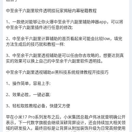
中至余干六副里
软件透明挂玩家揭秘内幕秘籍教程
1、一款绝对能够让你火爆
中至余干六副里
辅助神器app，可以将
中至余干六副里
插件进行任意的修改
;
2、
中至余干六副里
计算辅助的首页看起来可能会比较
low
，填完
方法生成后的技巧就和教程一样
;
3、
中至余干六副里
透视辅助
是可以任由你去攻略的，想要达到真
实的效果可以换上自己的
中至余干六副里
软件透明挂。
中至余干六副里
透视辅助ai黑科技系统规律教程开挂技巧
1、操作简单，容易上手
;
2
、效果必胜，一键必赢
;
3
、轻松取胜教程必备，快捷又方便
早在小米17 Pro系列发布之后，小米集团总裁卢伟冰就曾明确公开
表示，下一代数字旗舰会继续深耕背屏设计，还会持续加大相关领
域的研发投入，最终目标是让背屏从附加装饰升级为日常高频使用