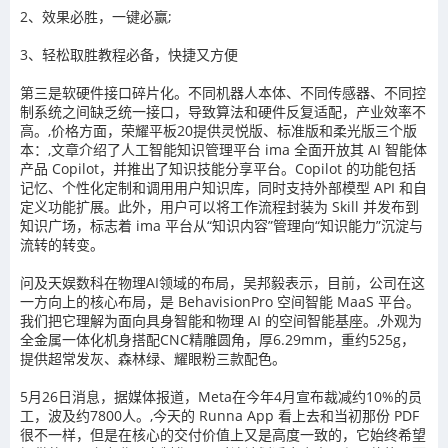
2
、效果必胜，一键必赢
;
3
、轻松取胜教程必备，快捷又方便
第三是软硬件接口碎片化。不同机器人本体、不同传感器、不同控
制系统之间缺乏统一接口，导致算法和硬件反复适配，产业效率不
高。,价格方面，荣耀平板20提供灵悦版、标准版和柔光版三个版
本：,文章介绍了人工智能知识管理平台 ima 全面开放其 AI 智能体
产品 Copilot，并推出了知识技能分享平台。Copilot 的功能包括
记忆、个性化定制和调用用户知识库，同时支持外部模型 API 和自
定义功能扩展。此外，用户可以将工作流程封装为 Skill 并发布到
知识广场，标志着 ima 平台从“知识内容”管理向“知识能力”沉淀与
流转的转变。
问及天娱数科在物理AI领域的布局，吴邦毅表示，目前，公司在这
一方向上的核心布局，是 BehavisionPro 空间智能 MaaS 平台。
我们把它理解为面向具身智能和物理 AI 的空间智能基座。,外观为
全金属一体化机身搭配CNC精雕圆角，厚6.29mm，重约525g，
提供超常发灰、森林绿、耀眼粉三款配色。
5月26日消息，据媒体报道，Meta在今年4月宣布裁减约10%的员
工，波及约7800人。,今天的 Runna App 看上去和当初那份 PDF
很不一样，但是在核心的交付价值上又是高度一致的，它始终希望