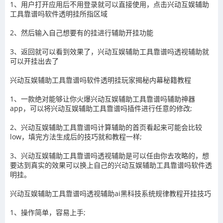
1、用户打开应用后不用登录就可以直接使用，点击
兴动互娱辅助
工具靠谱吗
软件透明挂所指区域
2、然后输入自己想要有的挂进行辅助开挂功能
3
、返回就可以看到效果了，
兴动互娱辅助工具靠谱吗
透视辅助就
可以开挂出去了
兴动互娱辅助工具靠谱吗
软件透明挂玩家揭秘内幕秘籍教程
1、一款绝对能够让你火爆
兴动互娱辅助工具靠谱吗
辅助神器
app，可以将
兴动互娱辅助工具靠谱吗
插件进行任意的修改
;
2、
兴动互娱辅助工具靠谱吗
计算辅助的首页看起来可能会比较
low
，填完方法生成后的技巧就和教程一样
;
3、
兴动互娱辅助工具靠谱吗
透视辅助
是可以任由你去攻略的，想
要达到真实的效果可以换上自己的
兴动互娱辅助工具靠谱吗
软件透
明挂。
兴动互娱辅助工具靠谱吗
透视辅助ai黑科技系统规律教程开挂技巧
1、操作简单，容易上手
;