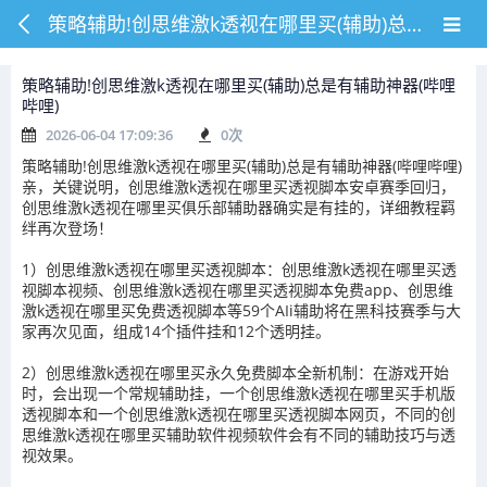
策略辅助!创思维激k透视在哪里买(辅助)总是有辅助神器(哔哩哔哩)
策略辅助!创思维激k透视在哪里买(辅助)总是有辅助神器(哔哩
哔哩)
2026-06-04 17:09:36
0
次
策略辅助!创思维激k透视在哪里买(辅助)总是有辅助神器(哔哩哔哩)
亲，关键说明，创思维激k透视在哪里买透视脚本安卓赛季回归，
创思维激k透视在哪里买俱乐部辅助器确实是有挂的，详细教程羁
绊再次登场！
1）创思维激k透视在哪里买透视脚本：创思维激k透视在哪里买透
视脚本视频、创思维激k透视在哪里买透视脚本免费app、创思维
激k透视在哪里买免费透视脚本等59个AIi辅助将在黑科技赛季与大
家再次见面，组成14个插件挂和12个透明挂。
2）创思维激k透视在哪里买永久免费脚本全新机制：在游戏开始
时，会出现一个常规辅助挂，一个创思维激k透视在哪里买手机版
透视脚本和一个创思维激k透视在哪里买透视脚本网页，不同的创
思维激k透视在哪里买辅助软件视频软件会有不同的辅助技巧与透
视效果。