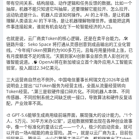
带有空间关系、结构层级、动作逻辑和任务反馈的数据。比如一个
抽屉，机器不能只知道它叫抽屉，还要理解它能拉开、怎么拉开、
运动轨迹是什么、机器人应该如何操作。,AI 的上半场，是让机器
理解人类语言;AI 的下半场，是让机器理解物理世界。谁能把这两
件事连接起来，谁就有机会站在下一轮智能经济的入口。
也就是说，云厂商卖Token的核心逻辑，还是在卖平台能力。,🛠
链路升级：Seko Space 将打通从灵感创意到成品输出的工业化管
线。,“今年纯Token预算约为900多万元，且每月用量持续上涨，已
有月度额度不足的情况。”天鹅到家AI创新事业部负责人彭创对光
锥智能说道。,🧠 OpenAI将在新加坡设立首个海外应用人工智能实
验室，投入超过2.34亿美元。
三大运营商自然也不例外。中国电信董事长柯瑞文在2026年业绩
说明会上提出:“以Token服务为经营主线，全面从流量经营转向
Token经营。”,第三是软硬件接口碎片化。不同机器人本体、不同
传感器、不同控制系统之间缺乏统一接口，导致算法和硬件反复适
配，产业效率不高。
🎨 GPT-5.6能够生成商用级前端界面，展现强大的设计能力。,“1个
人、5万元、30平方米办公室”，这组数据频繁出现在各种创业故事
中，像一个标准化的童话公式——一个人，极少的启动资金，就可
以开启一场AI赋能的商业冒险。,其一，就是以云厂商为主，目前包
括阿里云、腾讯云、火山引擎等主流云厂商，都相继推出了Token