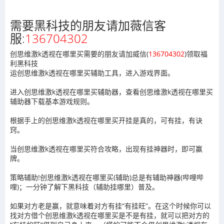
需要黑科技的朋友请加薇信客
服:
136704302
创思维激k透视在哪里买需要的朋友请加威信(
136704302
)
领取福
利黑科技
运创思维激k透视在哪里买辅助工具，进入游戏界面。
进入创思维激k透视在哪里买辅助器，查看创思维激k透视在哪里买
辅助器下载基本游戏规则。
根据手上的创思维激k透视在哪里买开挂是真的，可有挂，有诀
窍。
当创思维激k透视在哪里买符合攻略，出现有挂神器时，即可赢
牌。
策略辅助!创思维激k透视在哪里买(辅助)总是有辅助神器(哔哩哔
哩)；一分钟了解下黑科技（辅助挂哪里）普及。
如果对方老是赢，就意味着对方有挂“有挂旺”。在这个时候你可以
找对方借个创思维激k透视在哪里买是不是有挂，就可以把对方的