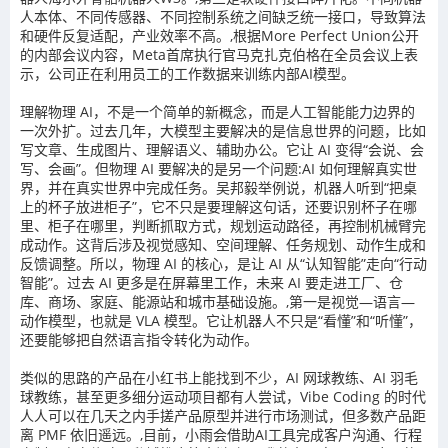
人本体、不同传感器、不同控制系统之间缺乏统一接口，导致算法
和硬件反复适配，产业效率不高。,根据More Perfect Union公开
的内部会议内容，Meta首席执行官马克扎克伯格在全员会议上表
示，公司正在利用员工的工作数据来训练内部AI模型。
理解物理 AI，不是一个简单的新概念，而是人工智能能力边界的
一次外扩。过去几年，大模型主要解决的是信息世界的问题，比如
写文章、生成图片、理解语义、辅助办公。它让 AI 变得“会说、会
写、会画”。但物理 AI 要解决的是另一个问题:AI 如何理解真实世
界，并在真实世界中完成任务。吴邦毅举例说，机器人听到“把桌
上的杯子放进柜子”，它不只是要理解这句话，还要识别杯子在哪
里、柜子在哪里，判断抓取方式，规划运动路径，再控制机械臂完
成动作。这背后涉及视觉感知、空间理解、任务规划、动作生成和
反馈调整。所以，物理 AI 的核心，是让 AI 从“认知智能”走向“行动
智能”。过去 AI 更多是在屏幕里工作，未来 AI 要走进工厂、仓
库、商场、家庭、能源站和城市基础设施。,第一是视觉—语言—
动作模型，也就是 VLA 模型。它让机器人不只是“看懂”和“听懂”，
还要能够把自然语言指令转化为动作。
类似的思路的产品在小红书上能找到不少，AI 网球教练、AI 羽毛
球教练，甚至更多细分运动项目都有人尝试，Vibe Coding 的时代
人人可以在几天之内手搓产品原型并进行市场测试，但多数产品距
离 PMF 依旧遥远。,目前，小雨会借助AI工具完成客户沟通、行程