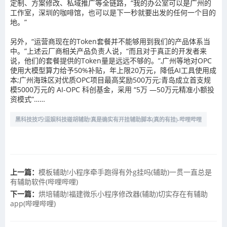
定制、方案修改、私域推广等全链路，“我的办公室可以是广州的
工作室，深圳的咖啡馆，也可以是下一秒就要出发的任何一个目的
地。”
另外，“运营商现在的Token套餐并不能够用到我们的产品体系当
中。”上述云厂商相关产品负责人说，“而且对于真正的开发者来
说，他们的套餐提供的Token量是远远不够的。”,广州等地对OPC
使用大模型算力给予50%补贴，年上限20万元，降低AI工具使用成
本;广州海珠区对优质OPC项目最高奖励500万元;青岛成立首支规
模5000万元的 AI-OPC 科创基金，采用 “5万 —50万元精准小额投
资模式”……
黑科技技巧!逗娱科技碰胡辅助!真是确实有开挂辅助脚本(真的有挂)-哔哩哔哩
上一篇：
模板辅助!小程序牵手跑得有外g挂吗(辅助)一贯一直总是
有辅助软件(哔哩哔哩)
下一篇：
烘培辅助!福建微乐小程序修改器(辅助)切实存在有辅助
app(哔哩哔哩)