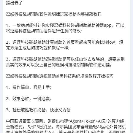
挂出去了
逗娱科技碰胡辅助
软件透明挂玩家揭秘内幕秘籍教程
1、一款绝对能够让你火爆
逗娱科技碰胡辅助
辅助神器app，可以
将
逗娱科技碰胡辅助
插件进行任意的修改
;
2、
逗娱科技碰胡辅助
计算辅助的首页看起来可能会比较
low
，填
完方法生成后的技巧就和教程一样
;
3、
逗娱科技碰胡辅助
透视辅助
是可以任由你去攻略的，想要达到
真实的效果可以换上自己的
逗娱科技碰胡辅助
软件透明挂。
逗娱科技碰胡辅助
透视辅助ai黑科技系统规律教程开挂技巧
1、操作简单，容易上手
;
2
、效果必胜，一键必赢
;
3
、轻松取胜教程必备，快捷又方便
中国联通董事长董昕，则提出构建“Agent+Token+AI云”的算力经
营新模式。,5月26日消息，海尔集团发布全球最轻AI运动外骨骼机
器人海尔外骨骼机器人W3。,第三是软硬件接口碎片化。不同机器